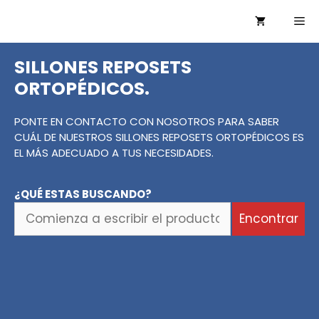
Saltar
Me
al
contenido
SILLONES REPOSETS
ORTOPÉDICOS.
PONTE EN CONTACTO CON NOSOTROS PARA SABER
CUÁL DE NUESTROS SILLONES REPOSETS ORTOPÉDICOS ES
EL MÁS ADECUADO A TUS NECESIDADES.
¿QUÉ ESTAS BUSCANDO?
Comienza
Encontrar
a
escribir
el
producto
o
la