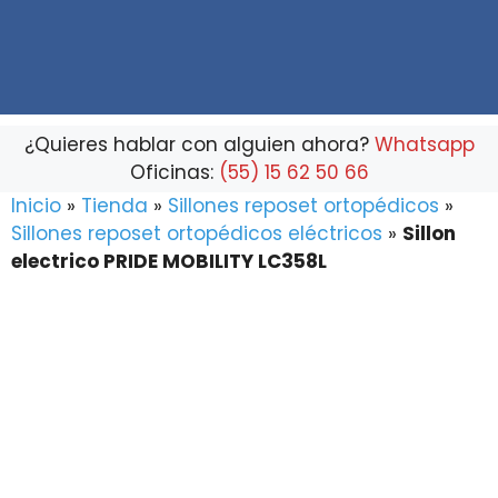
marca
que
buscas...
¿Quieres hablar con alguien ahora?
Whatsapp
Oficinas:
(55) 15 62 50 66
Inicio
»
Tienda
»
Sillones reposet ortopédicos
»
Sillones reposet ortopédicos eléctricos
»
Sillon
electrico PRIDE MOBILITY LC358L