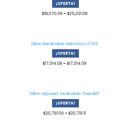
¡OFERTA!
Price
$
18,070.09
–
$
25,021.08
range:
$18,070.09
through
$25,021.08
Sillón Reclinable eléctrico LC105
¡OFERTA!
Price
$
17,014.08
–
$
17,014.09
range:
$17,014.08
through
$17,014.09
Sillón reposet reclinable Theralift
¡OFERTA!
Price
$
20,791.09
–
$
20,791.11
range:
$20,791.09