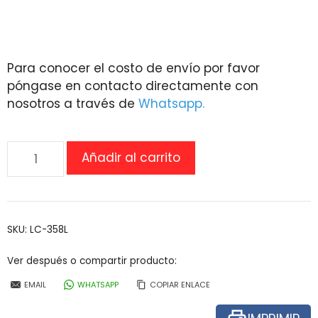
Para conocer el costo de envío por favor
póngase en contacto directamente con
nosotros a través de
Whatsapp.
Sillon
Añadir al carrito
electrico
PRIDE
MOBILITY
LC358L
SKU:
LC-358L
cantidad
Ver después o compartir producto:
EMAIL
WHATSAPP
COPIAR ENLACE