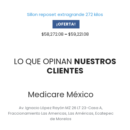
through
$20,791.11
Sillon reposet extragrande 272 kilos
¡OFERTA!
Price
$
58,272.08
–
$
59,221.08
range:
$58,272.08
through
$59,221.08
LO QUE OPINAN
NUESTROS
CLIENTES
Medicare México
Av. Ignacio López Rayón MZ 26 LT 23-Casa A,
Fraccionamiento Las Americas, Las Américas, Ecatepec
de Morelos