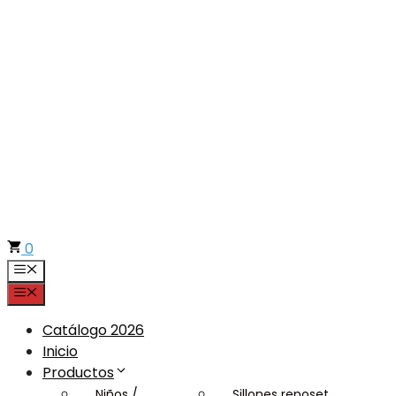
Saltar
al
contenido
0
Menú
Menú
Catálogo 2026
Inicio
Productos
Niños /
Sillones reposet