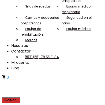
ortopédicos
Sillas de ruedas
Equipo médico
respiratorio
Camas y accesorios
Seguridad en el
hospitalarios
baño
Equipo de
Equipo médico
rehabilitación
Marcas
Nosotros
Contactar
🇲🇽 (55) 78 55 31 84
Mi cuenta
Blog
0
Menu