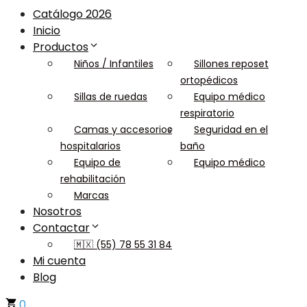
Catálogo 2026
Inicio
Productos
Niños / Infantiles
Sillones reposet
ortopédicos
Sillas de ruedas
Equipo médico
respiratorio
Camas y accesorios
Seguridad en el
hospitalarios
baño
Equipo de
Equipo médico
rehabilitación
Marcas
Nosotros
Contactar
🇲🇽 (55) 78 55 31 84
Mi cuenta
Blog
0