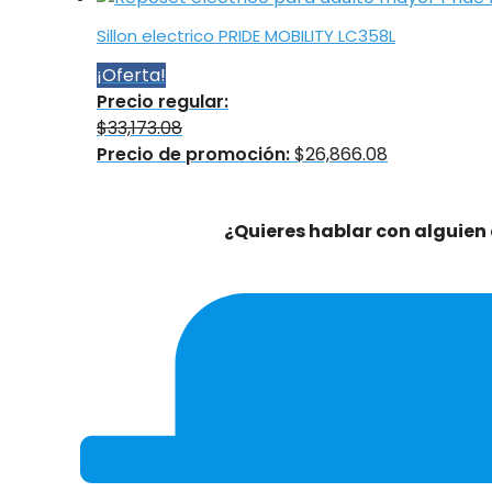
Sillon electrico PRIDE MOBILITY LC358L
¡Oferta!
Precio regular:
$
33,173.08
Precio de promoción:
$
26,866.08
¿Quieres hablar con alguien