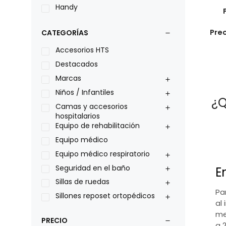
Handy
LOH
Pre
CATEGORÍAS
Leggero
Lumex
Accesorios HTS
Medical Store
Destacados
Nidek
Marcas
Oxiplus
Niños / Infantiles
¿Q
Philips
Camas y accesorios
hospitalarios
Pride
Equipo de rehabilitación
Roho
Equipo médico
Sillas de ruedas Everest Jennings
Equipo médico respiratorio
Stealth products
Seguridad en el baño
E
Xiehe Medical
Sillas de ruedas
Pa
Sillones reposet ortopédicos
al 
me
PRECIO
a 