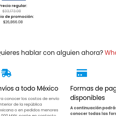
Precio regular:
$
33,173.08
cio de promoción:
$
26,866.08
uieres hablar con alguien ahora?
Wh
nvíos a todo México
Formas de pa
disponibles
ra conocer los costos de envío
interior de la república
A continuación podrá
xicana o en pedidos menores
conocer todas las fo
2,000 MXN, ponte en contacto