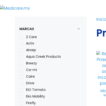
Saltar
al
contenido
Inici
Pr
MARCAS
2 Care
Activ
Airsep
Aqua Creek Products
Breezy
Ca-mi
Caire
Drive
EIO Tomato
Sil
M
Eko Mobility
Firefly