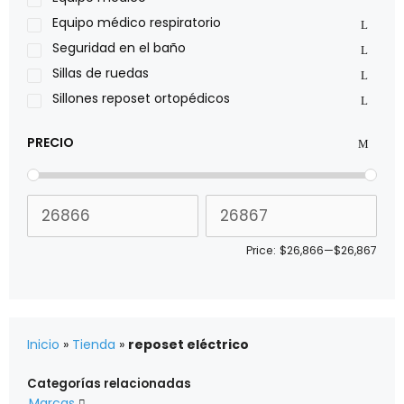
Sillas de ruedas Everest Jennings
Equipo médico respiratorio
Stealth products
Seguridad en el baño
Xiehe Medical
Sillas de ruedas
Sillones reposet ortopédicos
PRECIO
Price:
$26,866
—
$26,867
Inicio
»
Tienda
»
reposet eléctrico
Categorías relacionadas
Marcas
