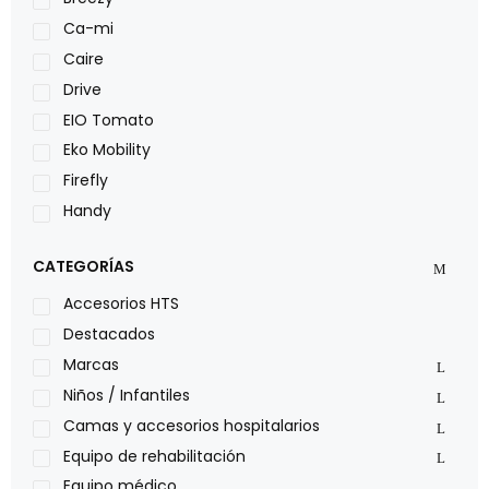
Ca-mi
Caire
Drive
EIO Tomato
Eko Mobility
Firefly
Handy
LOH
CATEGORÍAS
Leggero
Lumex
Accesorios HTS
Medical Store
Destacados
Nidek
Marcas
Oxiplus
Niños / Infantiles
Philips
Camas y accesorios hospitalarios
Pride
Equipo de rehabilitación
Roho
Equipo médico