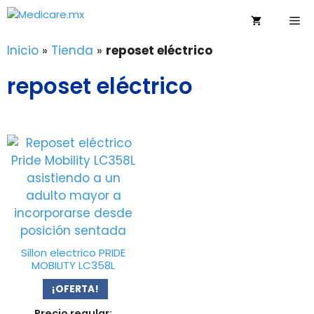
Saltar
Me
al
contenido
Inicio
»
Tienda
»
reposet eléctrico
reposet eléctrico
Sillon electrico PRIDE
MOBILITY LC358L
¡OFERTA!
Precio regular: