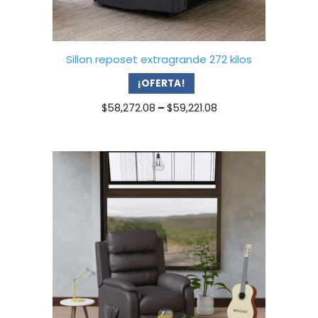
Sillon reposet extragrande 272 kilos
¡OFERTA!
Price
$
58,272.08
–
$
59,221.08
range:
$58,272.08
through
$59,221.08