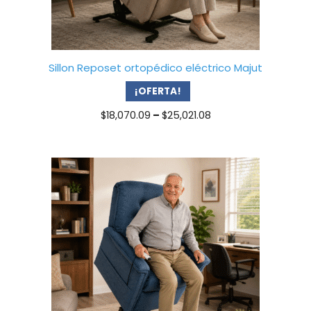
Sillon Reposet ortopédico eléctrico Majut
¡OFERTA!
Price
$
18,070.09
–
$
25,021.08
range:
$18,070.09
through
$25,021.08