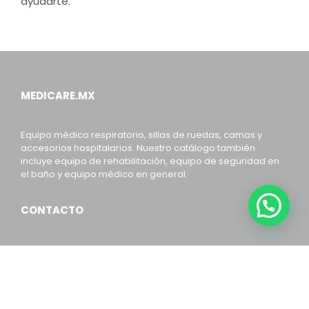
ayudarte.
MEDICARE.MX
Equipo médico respiratorio, sillas de ruedas, camas y
accesorios hospitalarios. Nuestro catálogo también
incluye equipo de rehabilitación, equipo de seguridad en
el baño y equipo médico en general.
CONTACTO
ventas@medicare.com.mx
(55) 78 55 31 84
CEDIS:
Av. Ignacio López Rayón 174-Mz 39 Lt 3 Casa A,