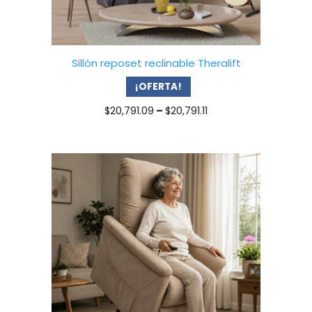
Sillón reposet reclinable Theralift
¡OFERTA!
Price
$
20,791.09
–
$
20,791.11
range:
$20,791.09
through
$20,791.11