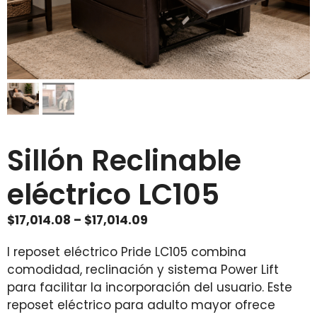
Sillón Reclinable
eléctrico LC105
Price
$
17,014.08
–
$
17,014.09
range:
l reposet eléctrico Pride LC105 combina
$17,014.08
comodidad, reclinación y sistema Power Lift
through
para facilitar la incorporación del usuario. Este
$17,014.09
reposet eléctrico para adulto mayor ofrece