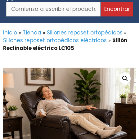
Comienza
Encontrar
a
escribir
el
Inicio
»
Tienda
»
Sillones reposet ortopédicos
»
producto
Sillones reposet ortopédicos eléctricos
»
Sillón
o
Reclinable eléctrico LC105
la
marca
que
buscas...