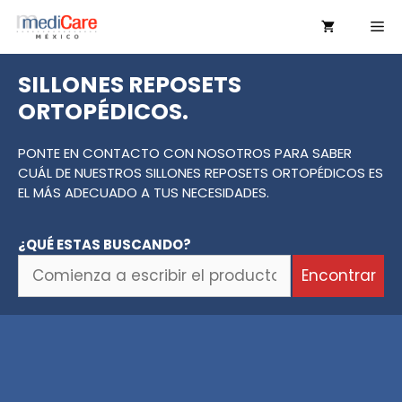
Saltar
Me
al
contenido
SILLONES REPOSETS
ORTOPÉDICOS.
PONTE EN CONTACTO CON NOSOTROS PARA SABER
CUÁL DE NUESTROS SILLONES REPOSETS ORTOPÉDICOS ES
EL MÁS ADECUADO A TUS NECESIDADES.
¿QUÉ ESTAS BUSCANDO?
Comienza
Encontrar
a
escribir
el
producto
o
la