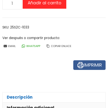
Sillón
Añadir al carrito
reclinable
para
diálisis
2care
SKU:
25S2C-1033
cantidad
Ver después o compartir producto:
EMAIL
WHATSAPP
COPIAR ENLACE
IMPRIMIR
Descripción
Información adicional