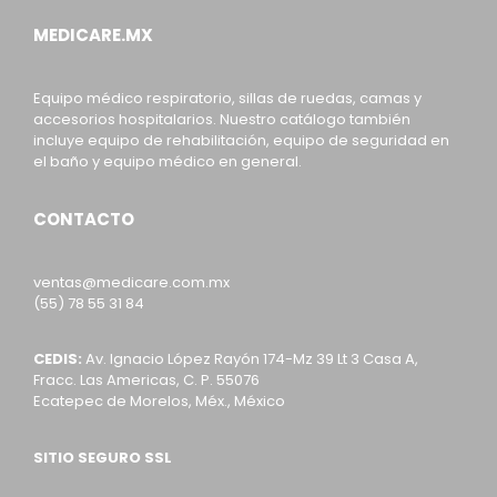
MEDICARE.MX
Equipo médico respiratorio, sillas de ruedas, camas y
accesorios hospitalarios. Nuestro catálogo también
incluye equipo de rehabilitación, equipo de seguridad en
el baño y equipo médico en general.
CONTACTO
ventas@medicare.com.mx
(55) 78 55 31 84
CEDIS:
Av. Ignacio López Rayón 174-Mz 39 Lt 3 Casa A,
Fracc. Las Americas, C. P. 55076
Ecatepec de Morelos, Méx., México
SITIO SEGURO SSL