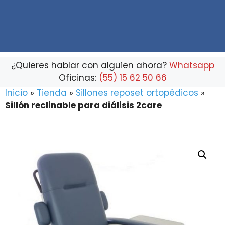
marca
que
buscas...
¿Quieres hablar con alguien ahora?
Whatsapp
Oficinas:
(55) 15 62 50 66
Inicio
»
Tienda
»
Sillones reposet ortopédicos
»
Sillón reclinable para diálisis 2care