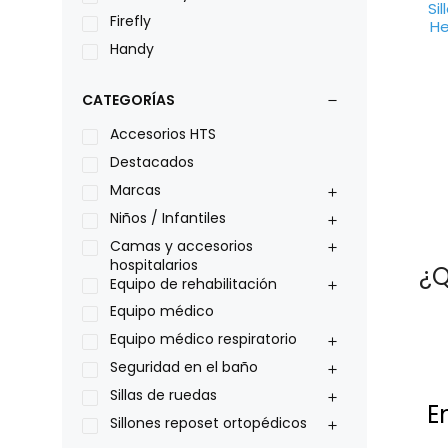
Si
Firefly
He
Handy
LOH
CATEGORÍAS
Leggero
Lumex
Accesorios HTS
Medical Store
Destacados
Nidek
Marcas
Oxiplus
Niños / Infantiles
Philips
Camas y accesorios
hospitalarios
¿Q
Pride
Equipo de rehabilitación
Roho
Equipo médico
Sillas de ruedas Everest Jennings
Equipo médico respiratorio
Stealth products
Seguridad en el baño
Xiehe Medical
Sillas de ruedas
E
Sillones reposet ortopédicos