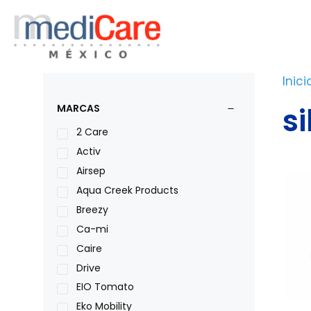
Saltar
al
contenido
Inici
s
MARCAS
2 Care
Activ
Airsep
Aqua Creek Products
Breezy
Ca-mi
Caire
Drive
EIO Tomato
Eko Mobility