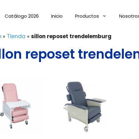
Catálogo 2026
Inicio
Productos
Nosotro
o
»
Tienda
»
sillon reposet trendelemburg
illon reposet trendel