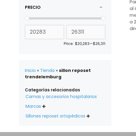
Pa
PRECIO
al 
me
a 
di
Price:
$20,283
—
$26,311
Inicio
»
Tienda
»
sillon reposet
trendelemburg
Categorías relacionadas
Camas y accesorios hospitalarios
Marcas

Sillones reposet ortopédicos
