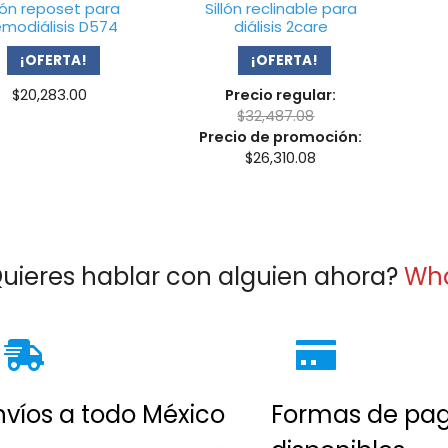
llón reposet para
Sillón reclinable para
modiálisis D574
diálisis 2care
¡OFERTA!
¡OFERTA!
$
20,283.00
Precio regular:
$
32,487.08
Precio de promoción:
$
26,310.08
uieres hablar con alguien ahora?
Wh
nvíos a todo México
Formas de pa