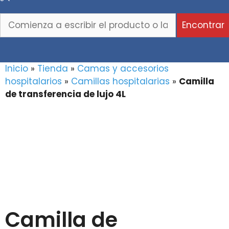
Comienza
Encontrar
a
escribir
el
Inicio
»
Tienda
»
Camas y accesorios
producto
hospitalarios
»
Camillas hospitalarias
»
Camilla
o
de transferencia de lujo 4L
la
marca
que
buscas...
Camilla de