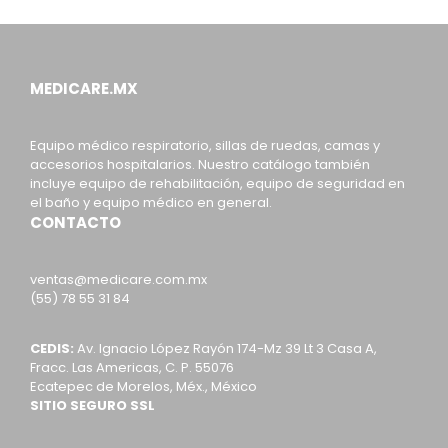
MEDICARE.MX
Equipo médico respiratorio, sillas de ruedas, camas y
accesorios hospitalarios. Nuestro catálogo también
incluye equipo de rehabilitación, equipo de seguridad en
el baño y equipo médico en general.
CONTACTO
ventas@medicare.com.mx
(55) 78 55 31 84
CEDIS:
Av. Ignacio López Rayón 174-Mz 39 Lt 3 Casa A,
Fracc. Las Americas, C. P. 55076
Ecatepec de Morelos, Méx., México
SITIO SEGURO SSL