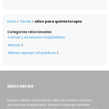
Inicio
»
Tienda
»
sillon para quimioterapia
Categorías relacionadas
Camas y accesorios hospitalarios
Marcas

Sillones reposet ortopédicos

MEDICARE.MX
Equipo médico respiratorio, sillas de ruedas, camas y
accesorios hospitalarios. Nuestro catálogo también