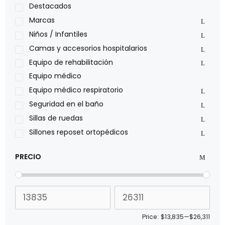
Medical Store
Destacados
Nidek
Marcas
Oxiplus
Niños / Infantiles
Philips
Camas y accesorios hospitalarios
Pride
Equipo de rehabilitación
Roho
Equipo médico
Sillas de ruedas Everest Jennings
Equipo médico respiratorio
Stealth products
Seguridad en el baño
Xiehe Medical
Sillas de ruedas
Sillones reposet ortopédicos
PRECIO
Price:
$13,835
—
$26,311