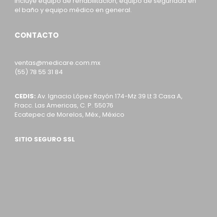
incluye equipo de rehabilitación, equipo de seguridad en
el baño y equipo médico en general.
CONTACTO
ventas@medicare.com.mx
(55) 78 55 31 84
CEDIS:
Av. Ignacio López Rayón 174-Mz 39 Lt 3 Casa A,
Fracc. Las Americas, C. P. 55076
Ecatepec de Morelos, Méx., México
SITIO SEGURO SSL