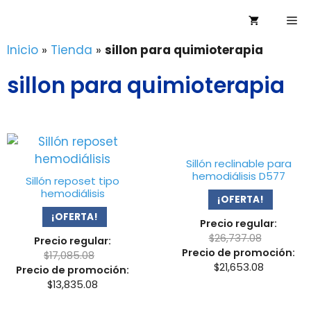
Saltar
Me
al
contenido
Inicio
»
Tienda
»
sillon para quimioterapia
sillon para quimioterapia
Sillón reclinable para
hemodiálisis D577
Sillón reposet tipo
hemodiálisis
¡OFERTA!
¡OFERTA!
Precio regular:
$
26,737.08
Precio regular:
Precio de promoción:
$
17,085.08
$
21,653.08
Precio de promoción:
$
13,835.08