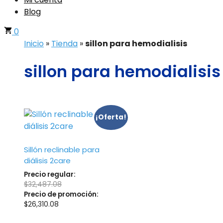
Blog
0
Inicio
»
Tienda
»
sillon para hemodialisis
sillon para hemodialisis
¡Oferta!
Sillón reclinable para
diálisis 2care
Precio regular:
$
32,487.08
Precio de promoción:
$
26,310.08