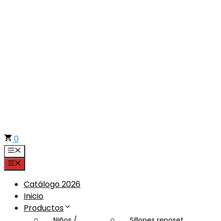
Saltar
al
contenido
0
Menú
Menú
Catálogo 2026
Inicio
Productos
Niños /
Sillones reposet