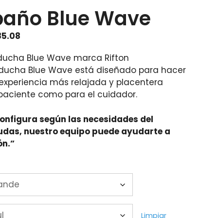
 baño Blue Wave
Price
85.08
range:
 ducha Blue Wave marca Rifton
$23,000.08
 ducha Blue Wave está diseñado para hacer
through
experiencia más relajada y placentera
$27,585.08
 paciente como para el cuidador.
configura según las necesidades del
dudas, nuestro equipo puede ayudarte a
ón.”
Limpiar