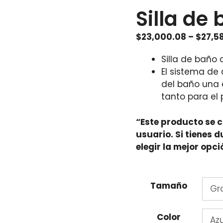
Silla de
$
23,000.08
–
$
27,5
Silla de baño
El sistema de
del baño una 
tanto para el
“Este producto se 
usuario. Si tienes 
 la república o en pedidos
elegir la mejor opci
 nosotros.
de débito y efectivo.
Tamaño
 Ante cualquier
Color