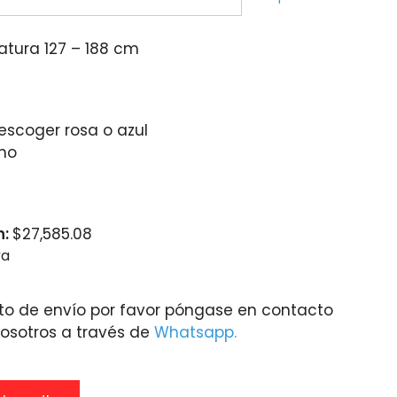
tura 127 – 188 cm
escoger rosa o azul
ho
n:
$
27,585.08
va
to de envío por favor póngase en contacto
osotros a través de
Whatsapp.