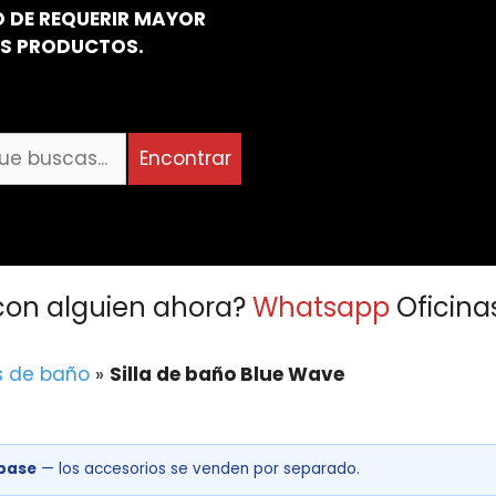
 DE REQUERIR MAYOR
OS PRODUCTOS.
Encontrar
con alguien ahora?
Whatsapp
Oficina
as de baño
»
Silla de baño Blue Wave
base
— los accesorios se venden por separado.