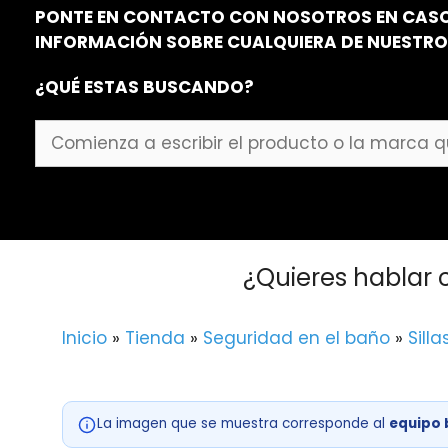
PONTE EN CONTACTO CON NOSOTROS EN CASO
INFORMACIÓN SOBRE CUALQUIERA DE NUESTR
¿QUÉ ESTAS BUSCANDO?
Comienza
a
escribir
el
producto
o
¿Quieres hablar 
la
marca
que
Inicio
»
Tienda
»
Seguridad en el baño
»
Sill
buscas...
La imagen que se muestra corresponde al
equipo 