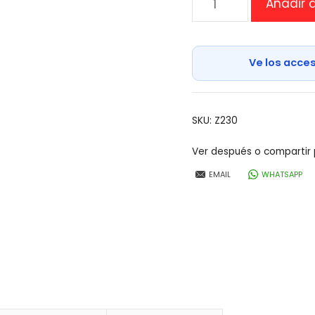
Añadir a
de
baño
Blue
Ve los acce
Wave
cantidad
SKU:
Z230
Ver después o compartir 
EMAIL
WHATSAPP