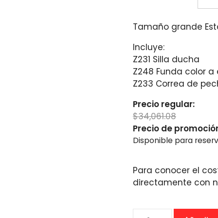
evisa sus opiniones reales
Tamaño grande Esta
Incluye:
Z231 Silla ducha
Z248 Funda color a 
Z233 Correa de pec
Precio regular:
$
34,061.08
Precio de promoció
Disponible para reser
Para conocer el cos
directamente con n
Silla