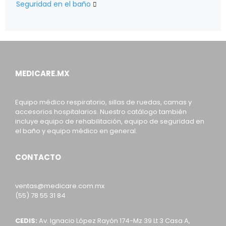
Seguridad en el baño

MEDICARE.MX
Equipo médico respiratorio, sillas de ruedas, camas y
accesorios hospitalarios. Nuestro catálogo también
incluye equipo de rehabilitación, equipo de seguridad en
el baño y equipo médico en general.
CONTACTO
ventas@medicare.com.mx
(55) 78 55 31 84
CEDIS:
Av. Ignacio López Rayón 174-Mz 39 Lt 3 Casa A,