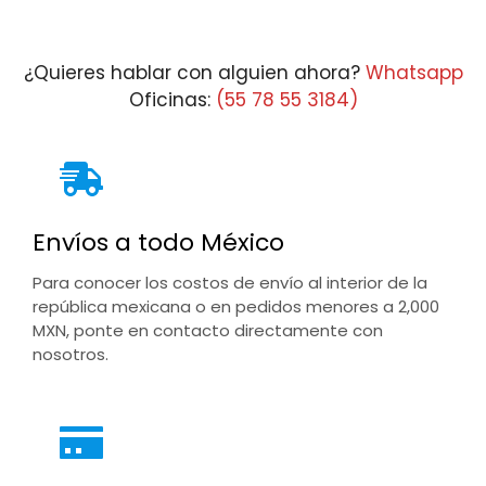
$27,585.08
th
$3
¿Quieres hablar con alguien ahora?
Whatsapp
Oficinas:
(55 78 55 3184)
Envíos a todo México
Para conocer los costos de envío al interior de la
república mexicana o en pedidos menores a 2,000
MXN, ponte en contacto directamente con
nosotros.