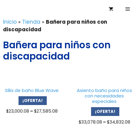
Saltar
Me
al
contenido
Inicio
»
Tienda
»
Bañera para niños con
discapacidad
Bañera para niños con
discapacidad
Silla de baño Blue Wave
Asiento baño para niños
con necesidades
¡OFERTA!
especiales
Price
$
23,000.08
–
$
27,585.08
¡OFERTA!
range:
Pr
$
33,078.08
–
$
34,832.08
$23,000.08
ra
through
$3