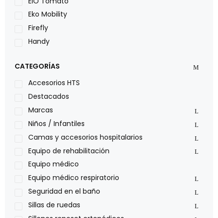
EIO Tomato
Eko Mobility
Firefly
Handy
LOH
CATEGORÍAS
Leggero
Lumex
Accesorios HTS
Medical Store
Destacados
Nidek
Marcas
Oxiplus
Niños / Infantiles
Philips
Camas y accesorios hospitalarios
Pride
Equipo de rehabilitación
Roho
Equipo médico
Sillas de ruedas Everest Jennings
Equipo médico respiratorio
Stealth products
Seguridad en el baño
Xiehe Medical
Sillas de ruedas