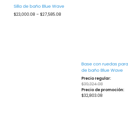
Silla de baño Blue Wave
Price
$
23,000.08
–
$
27,585.08
range:
$23,000.08
through
$27,585.08
Base con ruedas para 
de baño Blue Wave
Precio regular:
$
39,324.08
Precio de promoción:
$
32,803.08