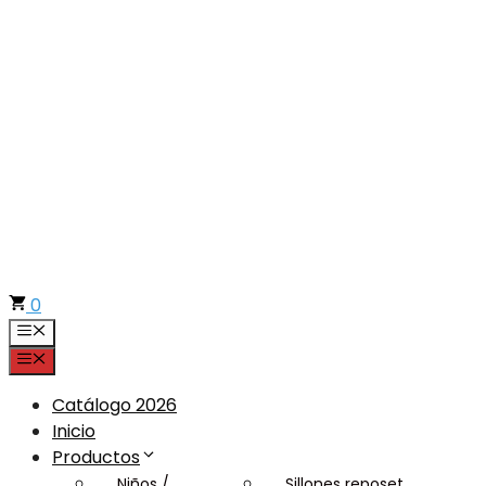
Saltar
al
contenido
0
Menú
Menú
Catálogo 2026
Inicio
Productos
Niños /
Sillones reposet