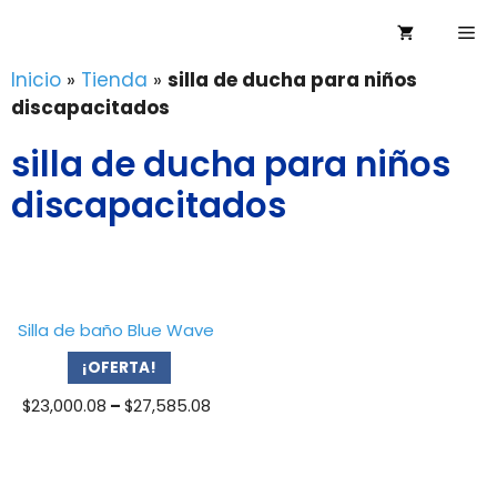
Saltar
Me
al
contenido
Inicio
»
Tienda
»
silla de ducha para niños
discapacitados
silla de ducha para niños
discapacitados
Silla de baño Blue Wave
¡OFERTA!
Price
$
23,000.08
–
$
27,585.08
range:
$23,000.08
through