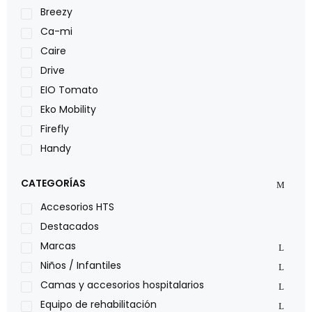
Breezy
Ca-mi
Caire
Drive
EIO Tomato
Eko Mobility
Firefly
Handy
LOH
CATEGORÍAS
Leggero
Lumex
Accesorios HTS
Medical Store
Destacados
Nidek
Marcas
Oxiplus
Niños / Infantiles
Philips
Camas y accesorios hospitalarios
Pride
Equipo de rehabilitación