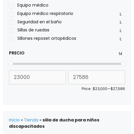
Roho
Equipo médico
Sillas de ruedas Everest Jennings
Equipo médico respiratorio
Stealth products
Seguridad en el baño
Xiehe Medical
Sillas de ruedas
Sillones reposet ortopédicos
PRECIO
Price:
$23,000
—
$27,586
Inicio
»
Tienda
»
silla de ducha para niños
discapacitados