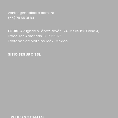
ventas@medicare.com.mx
(55) 78 55 31 84
CEDIS:
Av. Ignacio López Rayón 174-Mz 39 Lt 3 Casa A,
Fracc. Las Americas, C. P. 55076
Ecatepec de Morelos, Méx., México
SITIO SEGURO SSL
REDES SOCIALES