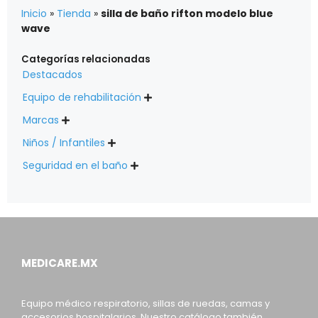
Inicio
»
Tienda
»
silla de baño rifton modelo blue
wave
Categorías relacionadas
Destacados
Equipo de rehabilitación

Marcas

Niños / Infantiles

Seguridad en el baño

MEDICARE.MX
Equipo médico respiratorio, sillas de ruedas, camas y
accesorios hospitalarios. Nuestro catálogo también