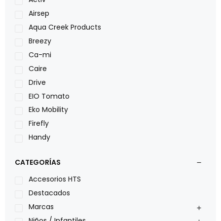
Airsep
Aqua Creek Products
Breezy
Ca-mi
Caire
Drive
EIO Tomato
Eko Mobility
Firefly
Handy
LOH
CATEGORÍAS
Leggero
Lumex
Accesorios HTS
Medical Store
Destacados
Nidek
Marcas
Oxiplus
Niños / Infantiles