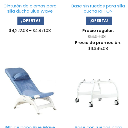
Cinturón de piernas para
Base sin ruedas para silla
silla ducha Blue Wave
ducha RIFTON
¡OFERTA!
¡OFERTA!
Price
$
4,222.08
–
$
4,871.08
Precio regular:
range:
$
14,011.08
$4,222.08
Precio de promoción:
through
$
11,345.08
$4,871.08
Silla de baño Blue Wave
Base con ruedas para