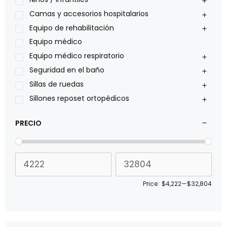
Philips
Camas y accesorios hospitalarios
Pride
Equipo de rehabilitación
Roho
Equipo médico
Sillas de ruedas Everest Jennings
Equipo médico respiratorio
Stealth products
Seguridad en el baño
Xiehe Medical
Sillas de ruedas
Sillones reposet ortopédicos
PRECIO
Price:
$4,222
—
$32,804