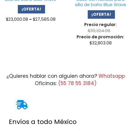
silla de baño Blue Wave
¡OFERTA!
¡OFERTA!
Price
$
23,000.08
–
$
27,585.08
Precio regular:
range:
$
39,324.08
$23,000.08
Precio de promoción:
through
$
32,803.08
$27,585.08
¿Quieres hablar con alguien ahora?
Whatsapp
Oficinas:
(55 78 55 3184)
Envíos a todo México