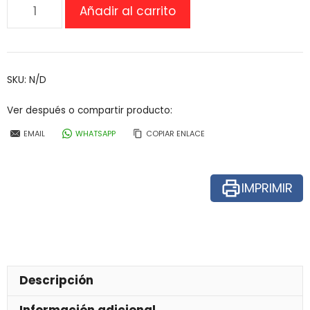
Entrenador
Añadir al carrito
de
marcha
MyWay
Leckey
SKU:
N/D
cantidad
Ver después o compartir producto:
EMAIL
WHATSAPP
COPIAR ENLACE
IMPRIMIR
Descripción