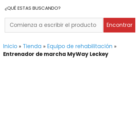
¿QUÉ ESTAS BUSCANDO?
Comienza
Encontrar
a
escribir
el
Inicio
»
Tienda
»
Equipo de rehabilitación
»
producto
Entrenador de marcha MyWay Leckey
o
la
marca
que
buscas...