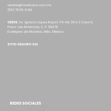
ventas@medicare.com.mx
(55) 78 55 31 84
CEDIS:
Av. Ignacio López Rayón 174-Mz 39 Lt 3 Casa A,
Fracc. Las Americas, C. P. 55076
Ecatepec de Morelos, Méx., México
SITIO SEGURO SSL
REDES SOCIALES