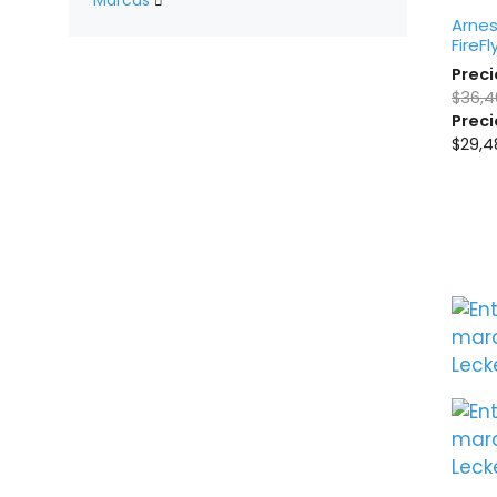
Marcas

Arnes
FireFl
Preci
$
36,4
Preci
$
29,4