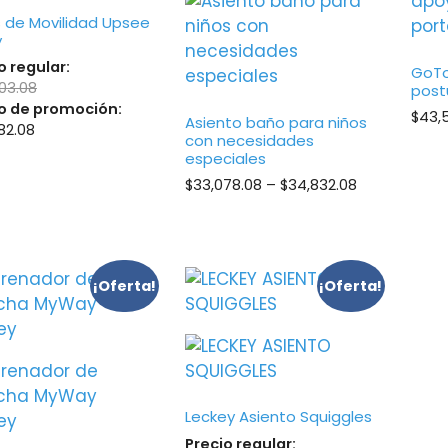
 de Movilidad Upsee
y
o regular:
GoTo
03.08
postu
o de promoción:
$
43,
Asiento baño para niños
82.08
con necesidades
especiales
Price
$
33,078.08
–
$
34,832.08
range:
$33,078.08
through
$34,832.08
¡Oferta!
¡Oferta!
Leckey Asiento Squiggles
Precio regular: