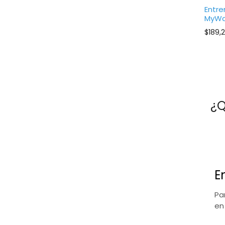
Entr
MyWa
$
189,
¿Q
E
Pa
en