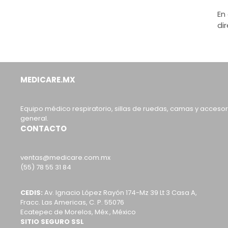
En
di
MEDICARE.MX
Equipo médico respiratorio, sillas de ruedas, camas y acceso
general.
CONTACTO
ventas@medicare.com.mx
(55) 78 55 31 84
CEDIS:
Av. Ignacio López Rayón 174-Mz 39 Lt 3 Casa A,
Fracc. Las Americas, C. P. 55076
Ecatepec de Morelos, Méx., México
SITIO SEGURO SSL