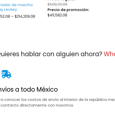
$
508,131.08
enador de marcha
y Leckey
Precio de promoción:
$
411,582.08
Price
252.08
–
$
214,209.08
range:
$189,252.08
through
$214,209.08
uieres hablar con alguien ahora?
Wh
nvíos a todo México
ra conocer los costos de envío al interior de la república 
 contacto directamente con nosotros.