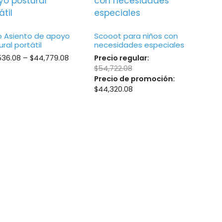
 Asiento de apoyo
Scooot para niños con
ral portátil
necesidades especiales
Price
536.08
–
$
44,779.08
Precio regular:
range:
$
54,722.08
$43,536.08
Precio de promoción:
through
$
44,320.08
$44,779.08