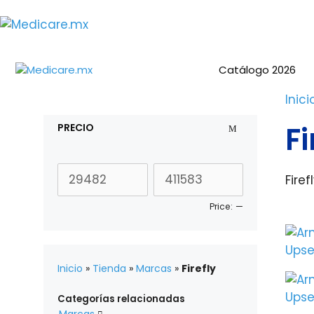
Saltar
al
contenido
Catálogo 2026
Inici
Fi
PRECIO
Firef
Price:
—
Inicio
»
Tienda
»
Marcas
»
Firefly
Categorías relacionadas