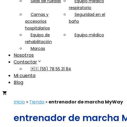
Sillas de ruedas
Equipo médico
respiratorio
Camas y
Seguridad en el
accesorios
baño
hospitalarios
Equipo de
Equipo médico
rehabilitación
Marcas
Nosotros
Contactar
🇲🇽 (55) 78 55 31 84
Mi cuenta
Blog
Inicio
»
Tienda
»
entrenador de marcha MyWay
entrenador de marcha