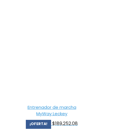
Entrenador de marcha
MyWay Leckey
$
189,252.08
¡OFERTA!