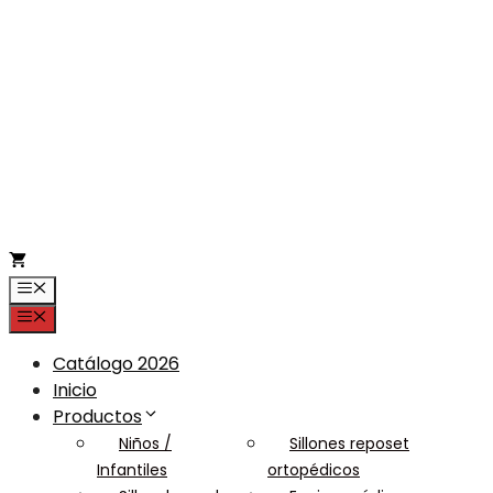
Saltar
al
contenido
Menú
Menú
Catálogo 2026
Inicio
Productos
Niños /
Sillones reposet
Infantiles
ortopédicos