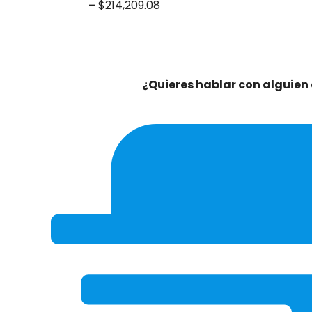
Price
–
$
214,209.08
range:
$189,252.08
through
$214,209.08
¿Quieres hablar con alguien