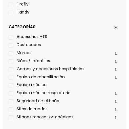
Firefly
Handy
LOH
CATEGORÍAS
Leggero
Lumex
Accesorios HTS
Medical Store
Destacados
Nidek
Marcas
Oxiplus
Niños / Infantiles
Philips
Camas y accesorios hospitalarios
Pride
Equipo de rehabilitación
Roho
Equipo médico
Sillas de ruedas Everest Jennings
Equipo médico respiratorio
Stealth products
Seguridad en el baño
Xiehe Medical
Sillas de ruedas
Sillones reposet ortopédicos