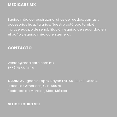
MEDICARE.MX
Equipo médico respiratorio, sillas de ruedas, camas y
accesorios hospitalarios. Nuestro catálogo también
incluye equipo de rehabilitación, equipo de seguridad en
el baño y equipo médico en general.
CONTACTO
ventas@medicare.com.mx
(55) 78 55 31 84
CEDIS:
Av. Ignacio López Rayón 174-Mz 39 Lt 3 Casa A,
Fracc. Las Americas, C. P. 55076
Ecatepec de Morelos, Méx., México
SITIO SEGURO SSL