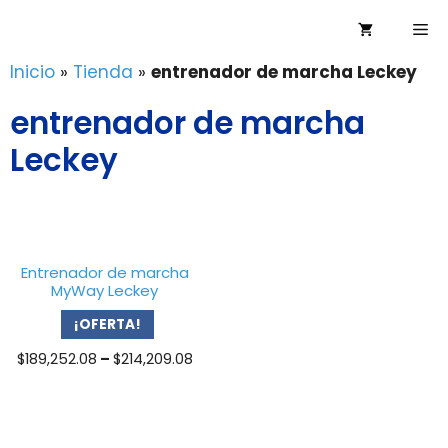
Saltar
Me
al
contenido
Inicio
»
Tienda
»
entrenador de marcha Leckey
entrenador de marcha
Leckey
Entrenador de marcha
MyWay Leckey
¡OFERTA!
Price
$
189,252.08
–
$
214,209.08
range:
$189,252.08
through
$214,209.08