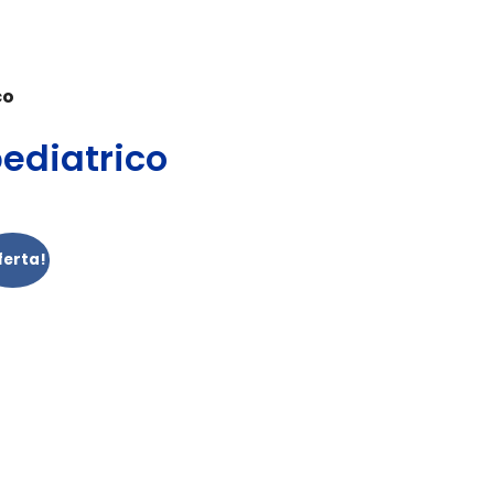
co
ediatrico
ferta!