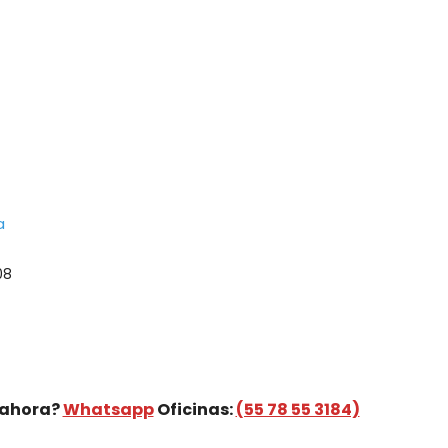
a
Price
08
range:
$189,252.08
through
$214,209.08
 ahora?
Whatsapp
Oficinas:
(55 78 55 3184)