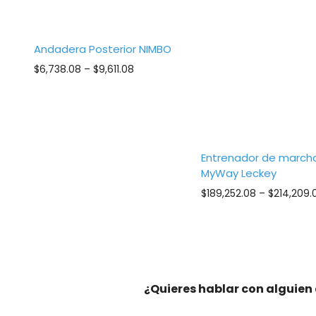
Andadera Posterior NIMBO
Price
$
6,738.08
–
$
9,611.08
range:
$6,738.08
through
$9,611.08
Entrenador de march
MyWay Leckey
$
189,252.08
–
$
214,209.
¿Quieres hablar con alguien