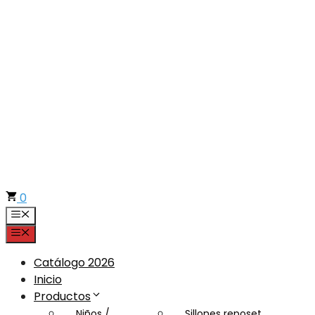
Saltar
al
contenido
0
Menú
Menú
Catálogo 2026
Inicio
Productos
Niños /
Sillones reposet