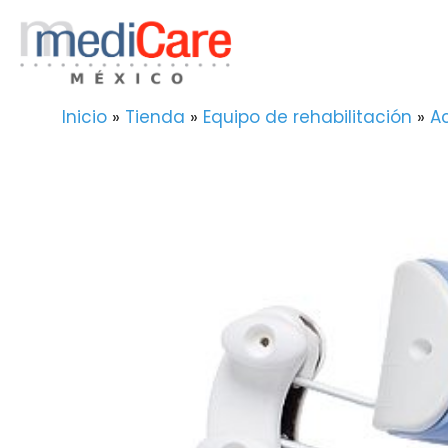
Saltar
al
contenido
Inicio
»
Tienda
»
Equipo de rehabilitación
»
A