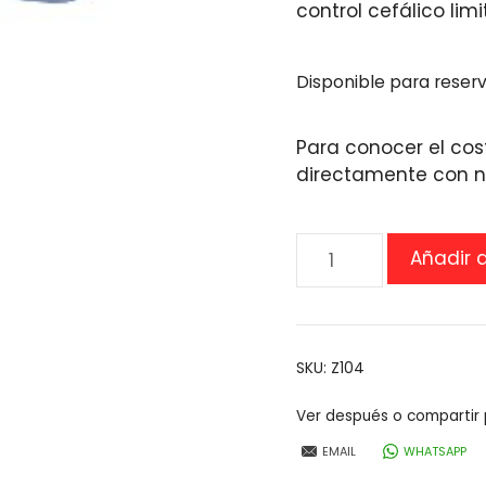
control cefálico lim
Disponible para reser
Para conocer el cos
directamente con n
Reposacabezas
Añadir a
para
silla
de
baño
SKU:
Z104
HTS
cantidad
Ver después o compartir 
EMAIL
WHATSAPP