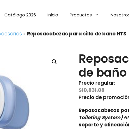
Catálogo 2026
Inicio
Productos
Nosotro
ccesorios
»
Reposacabezas para silla de baño HTS
Reposaca
de baño
Precio regular:
$
10,831.08
Precio de promoció
Reposacabezas para
Toileting System)
es
soporte y alineación