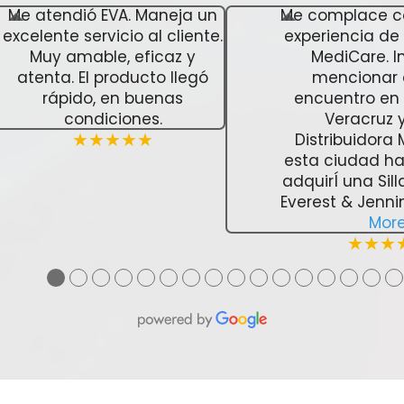
Me atendió EVA. Maneja un
Me complace c
excelente servicio al cliente.
experiencia d
Muy amable, eficaz y
MediCare. In
atenta. El producto llegó
mencionar
rápido, en buenas
encuentro en 
condiciones.
Veracruz y
Distribuidora
★★★★★
esta ciudad h
adquirÍ una Sil
Everest & Jenni
Mor
★★★
●
●
●
●
●
●
●
●
●
●
●
●
●
●
●
●