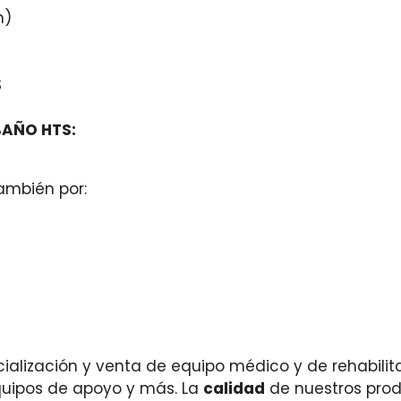
n)
S
BAÑO HTS:
ambién por:
ialización y venta de equipo médico y de rehabilit
equipos de apoyo y más. La
calidad
de nuestros prod