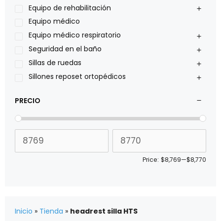
Pride
Equipo de rehabilitación
Roho
Equipo médico
Sillas de ruedas Everest Jennings
Equipo médico respiratorio
Stealth products
Seguridad en el baño
Xiehe Medical
Sillas de ruedas
Sillones reposet ortopédicos
PRECIO
Price:
$8,769
—
$8,770
Inicio
»
Tienda
»
headrest silla HTS