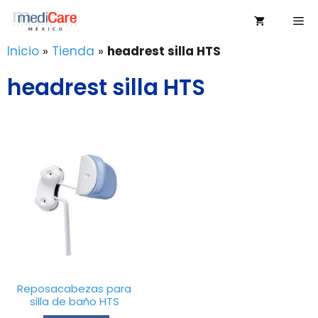
Saltar
Me
al
contenido
Inicio
»
Tienda
»
headrest silla HTS
headrest silla HTS
Reposacabezas para
silla de baño HTS