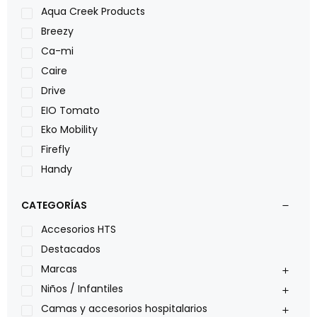
Aqua Creek Products
Breezy
Ca-mi
Caire
Drive
EIO Tomato
Eko Mobility
Firefly
Handy
LOH
CATEGORÍAS
Leggero
Lumex
Accesorios HTS
Medical Store
Destacados
Nidek
Marcas
Oxiplus
Niños / Infantiles
Philips
Camas y accesorios hospitalarios