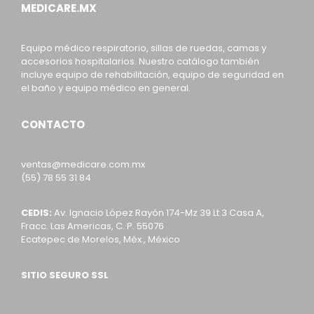
MEDICARE.MX
Equipo médico respiratorio, sillas de ruedas, camas y
accesorios hospitalarios. Nuestro catálogo también
incluye equipo de rehabilitación, equipo de seguridad en
el baño y equipo médico en general.
CONTACTO
ventas@medicare.com.mx
(55) 78 55 31 84
CEDIS:
Av. Ignacio López Rayón 174-Mz 39 Lt 3 Casa A,
Fracc. Las Americas, C. P. 55076
Ecatepec de Morelos, Méx., México
SITIO SEGURO SSL