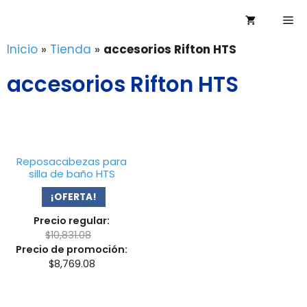
Saltar
Me
al
contenido
Inicio
»
Tienda
»
accesorios Rifton HTS
accesorios Rifton HTS
Reposacabezas para
silla de baño HTS
¡OFERTA!
Precio regular:
$
10,831.08
Precio de promoción:
$
8,769.08