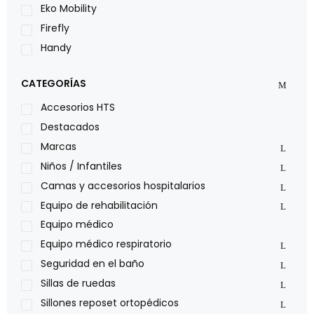
Eko Mobility
Firefly
Handy
LOH
CATEGORÍAS
Leggero
Lumex
Accesorios HTS
Medical Store
Destacados
Nidek
Marcas
Oxiplus
Niños / Infantiles
Philips
Camas y accesorios hospitalarios
Pride
Equipo de rehabilitación
Roho
Equipo médico
Sillas de ruedas Everest Jennings
Equipo médico respiratorio
Stealth products
Seguridad en el baño
Xiehe Medical
Sillas de ruedas
Sillones reposet ortopédicos