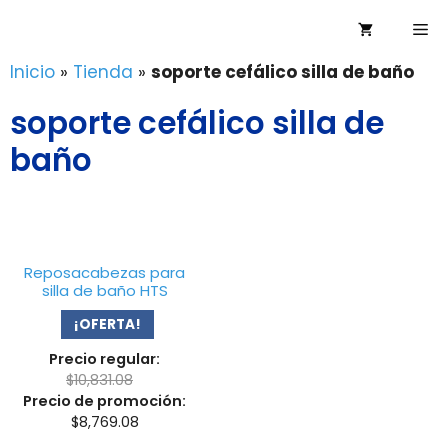
Saltar
Me
al
contenido
Inicio
»
Tienda
»
soporte cefálico silla de baño
soporte cefálico silla de
baño
Reposacabezas para
silla de baño HTS
¡OFERTA!
Precio regular:
$
10,831.08
Precio de promoción:
$
8,769.08