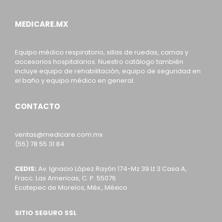
MEDICARE.MX
Equipo médico respiratorio, sillas de ruedas, camas y
accesorios hospitalarios. Nuestro catálogo también
incluye equipo de rehabilitación, equipo de seguridad en
el baño y equipo médico en general.
CONTACTO
ventas@medicare.com.mx
(55) 78 55 31 84
CEDIS:
Av. Ignacio López Rayón 174-Mz 39 Lt 3 Casa A,
Fracc. Las Americas, C. P. 55076
Ecatepec de Morelos, Méx., México
SITIO SEGURO SSL