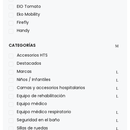
EIO Tomato
Eko Mobility
Firefly
Handy
LOH
CATEGORÍAS
Leggero
Lumex
Accesorios HTS
Medical Store
Destacados
Nidek
Marcas
Oxiplus
Niños / Infantiles
Philips
Camas y accesorios hospitalarios
Pride
Equipo de rehabilitación
Roho
Equipo médico
Sillas de ruedas Everest Jennings
Equipo médico respiratorio
Stealth products
Seguridad en el baño
Xiehe Medical
Sillas de ruedas