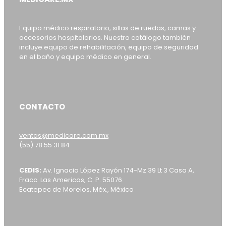
Equipo médico respiratorio, sillas de ruedas, camas y
accesorios hospitalarios. Nuestro catálogo también
incluye equipo de rehabilitación, equipo de seguridad
en el baño y equipo médico en general.
CONTACTO
ventas@medicare.com.mx
(55) 78 55 31 84
CEDIS:
Av. Ignacio López Rayón 174-Mz 39 Lt 3 Casa A,
Fracc. Las Americas, C. P. 55076
Ecatepec de Morelos, Méx., México