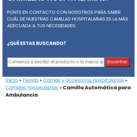
PONTE EN CONTACTO CON NOSOTROS PARA SABER
CUÁL DE NUESTRAS CAMILLAS HOSPITALARIAS ES LA MÁS
ADECUADA A TUS NECESIDADES.
¿QUÉ ESTAS BUSCANDO?
Comienza
Encontrar
a
escribir
Inicio
»
Tienda
»
Camas y accesorios hospitalarios
»
el
Camillas hospitalarias
»
Camilla Automática para
producto
Ambulancia
o
la
marca
que
buscas...