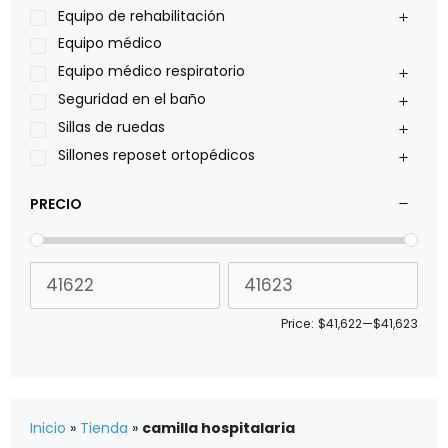
Pride
Equipo de rehabilitación
Roho
Equipo médico
Sillas de ruedas Everest Jennings
Equipo médico respiratorio
Stealth products
Seguridad en el baño
Xiehe Medical
Sillas de ruedas
Sillones reposet ortopédicos
PRECIO
Price:
$41,622
—
$41,623
Inicio
»
Tienda
»
camilla hospitalaria