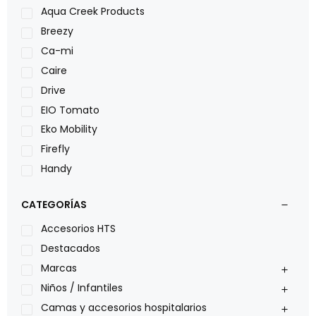
Aqua Creek Products
Breezy
Ca-mi
Caire
Drive
EIO Tomato
Eko Mobility
Firefly
Handy
LOH
CATEGORÍAS
Leggero
Lumex
Accesorios HTS
Medical Store
Destacados
Nidek
Marcas
Oxiplus
Niños / Infantiles
Philips
Camas y accesorios hospitalarios