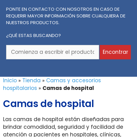
PONTE EN CONTACTO CON NOSOTROS EN CASO DE
REQUERIR MAYOR INFORMACIÓN SOBRE CUALQUIERA DE
NUESTROS PRODUCTOS.
¿QUÉ ESTAS BUSCANDO?
Comienza
Encontrar
a
escribir
el
producto
Inicio
»
Tienda
»
Camas y accesorios
o
hospitalarios
»
Camas de hospital
la
Camas de hospital
marca
que
buscas...
Las camas de hospital están diseñadas para
brindar comodidad, seguridad y facilidad de
atención a pacientes en hospitales, clínicas,