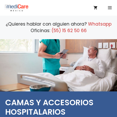
Saltar
Me
al
contenido
¿Quieres hablar con alguien ahora?
Whatsapp
Oficinas:
(55) 15 62 50 66
CAMAS Y ACCESORIOS
HOSPITALARIOS