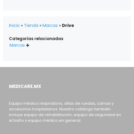
Inicio
»
Tienda
»
Marcas
»
Drive
Categorías relacionadas
Marcas

MEDICARE.MX
Equipo médico respiratorio, sillas de ruedas, camas y
accesorios hospitalarios. Nuestro catálogo también
incluye equipo de rehabilitación, equipo de seguridad en
el baño y equipo médico en general.