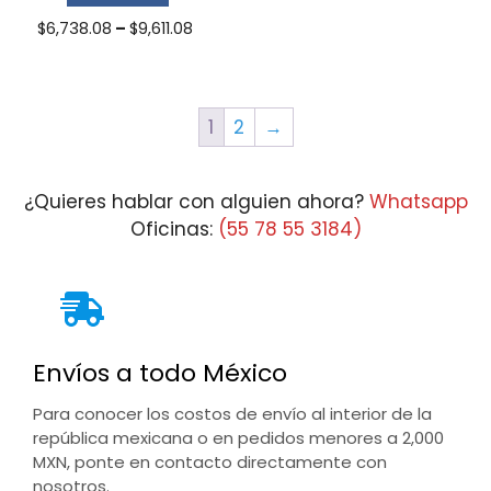
Price
$
6,738.08
–
$
9,611.08
range:
$6,738.08
through
$9,611.08
1
2
→
¿Quieres hablar con alguien ahora?
Whatsapp
Oficinas:
(55 78 55 3184)
Envíos a todo México
Para conocer los costos de envío al interior de la
república mexicana o en pedidos menores a 2,000
MXN, ponte en contacto directamente con
nosotros.