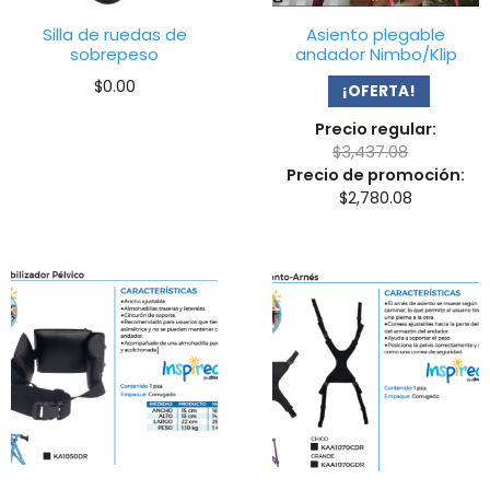
Silla de ruedas de
Asiento plegable
sobrepeso
andador Nimbo/Klip
$
0.00
¡OFERTA!
Precio regular:
$
3,437.08
Precio de promoción:
$
2,780.08