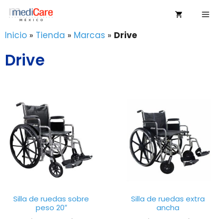
Saltar
Me
al
contenido
Inicio
»
Tienda
»
Marcas
»
Drive
Drive
Silla de ruedas sobre
Silla de ruedas extra
peso 20″
ancha