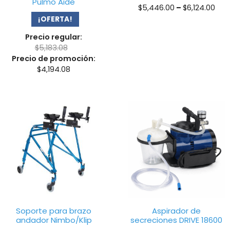
Pulmo Aide
Pri
$
5,446.00
–
$
6,124.00
ran
¡OFERTA!
$5,
Precio regular:
thr
$
5,183.08
$6,
Precio de promoción:
$
4,194.08
Soporte para brazo
Aspirador de
andador Nimbo/Klip
secreciones DRIVE 18600