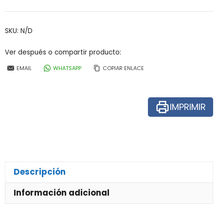
SGLY
cantidad
SKU:
N/D
Ver después o compartir producto:
EMAIL
WHATSAPP
COPIAR ENLACE
IMPRIMIR
Descripción
Información adicional