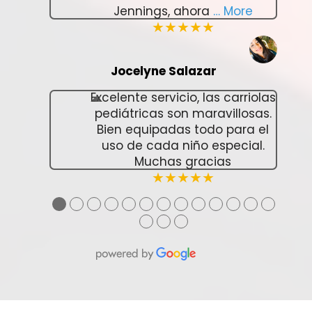
Jennings, ahora
… More
★★★★★
Jocelyne Salazar
Excelente servicio, las carriolas
pediátricas son maravillosas.
Bien equipadas todo para el
uso de cada niño especial.
Muchas gracias
★★★★★
●
●
●
●
●
●
●
●
●
●
●
●
●
●
●
●