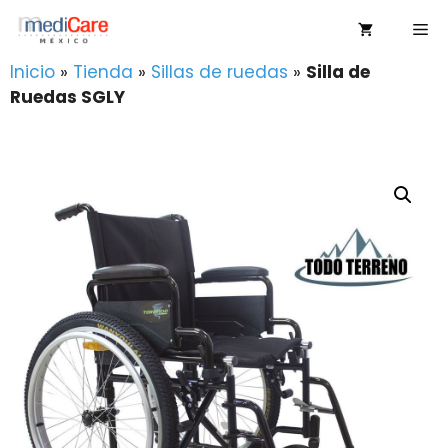
Saltar
Me
al
contenido
Inicio
»
Tienda
»
Sillas de ruedas
»
Silla de
Ruedas SGLY