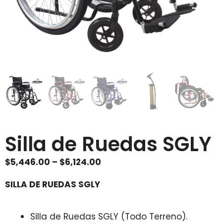
Silla de Ruedas SGLY
Price
$
5,446.00
–
$
6,124.00
range:
SILLA DE RUEDAS SGLY
$5,446.00
through
$6,124.00
Silla de Ruedas SGLY (Todo Terreno).