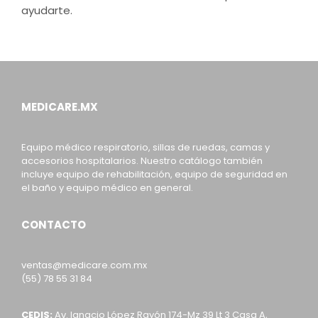
ayudarte.
MEDICARE.MX
Equipo médico respiratorio, sillas de ruedas, camas y
accesorios hospitalarios. Nuestro catálogo también
incluye equipo de rehabilitación, equipo de seguridad en
el baño y equipo médico en general.
CONTACTO
ventas@medicare.com.mx
(55) 78 55 31 84
CEDIS:
Av. Ignacio López Rayón 174-Mz 39 Lt 3 Casa A,