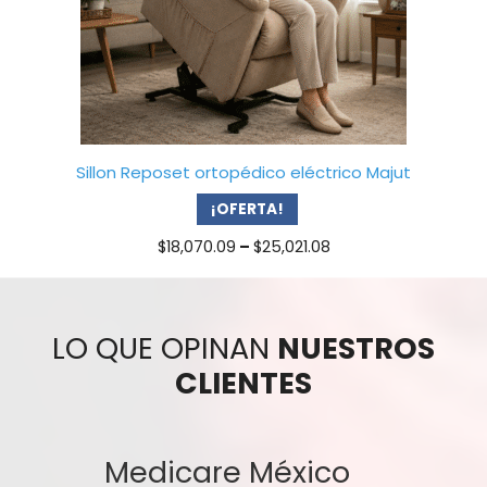
Sillon Reposet ortopédico eléctrico Majut
¡OFERTA!
Price
$
18,070.09
–
$
25,021.08
range:
$18,070.09
through
$25,021.08
LO QUE OPINAN
NUESTROS
CLIENTES
Medicare México