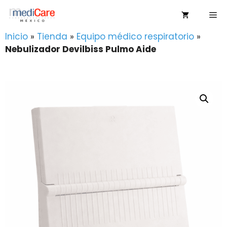
Saltar
Me
al
contenido
Inicio
»
Tienda
»
Equipo médico respiratorio
»
Nebulizador Devilbiss Pulmo Aide