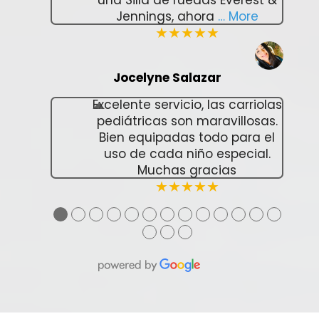
una Silla de ruedas Everest &
Jennings, ahora
… More
★★★★★
Jocelyne Salazar
Excelente servicio, las carriolas
pediátricas son maravillosas.
Bien equipadas todo para el
uso de cada niño especial.
Muchas gracias
★★★★★
●
●
●
●
●
●
●
●
●
●
●
●
●
●
●
●