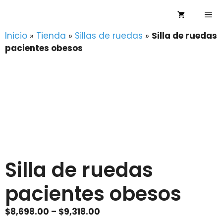
Saltar
Me
al
contenido
Inicio
»
Tienda
»
Sillas de ruedas
»
Silla de ruedas
pacientes obesos
Silla de ruedas
pacientes obesos
Price
$
8,698.00
–
$
9,318.00