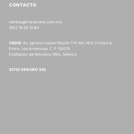
CONTACTO
ventas@medicare.com.mx
(55) 78 55 31 84
CEDIS:
Av. Ignacio López Rayón 174-Mz 39 Lt 3 Casa A,
Fracc. Las Americas, C. P. 55076
Ecatepec de Morelos, Méx., México
SITIO SEGURO SSL