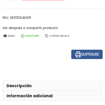
ruedas
pacientes
obesos
SKU:
SR20DDADDR
cantidad
Ver después o compartir producto:
EMAIL
WHATSAPP
COPIAR ENLACE
IMPRIMIR
Descripción
Información adicional