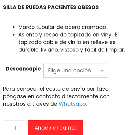
range:
SILLA DE RUEDAS PACIENTES OBESOS
$8,698.00
through
$9,318.00
Marco tubular de acero cromado
Asiento y respaldo tapizado en vinyl. El
tapizado doble de vinilo en relieve es
durable, liviano, vistoso y fácil de limpiar.
Descansapie
Para conocer el costo de envío por favor
póngase en contacto directamente con
nosotros a través de
Whatsapp.
Silla
Añadir al carrito
de