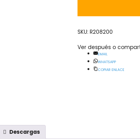
SKU:
R208200
Ver después o compart
EMAIL
WHATSAPP
COPIAR ENLACE
Descargas