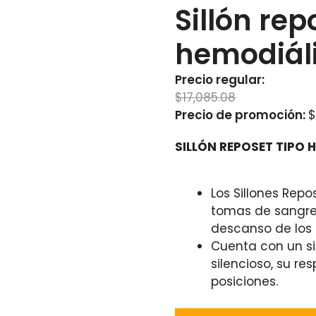
Sillón rep
hemodiáli
Precio regular:
 la república o en pedidos
$
17,085.08
 nosotros.
Precio de promoción:
de débito y efectivo.
SILLÓN REPOSET TIPO 
 Ante cualquier
Los Sillones Repo
tomas de sangre,
evisa sus opiniones reales
descanso de los 
Cuenta con un si
silencioso, su re
posiciones.