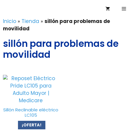
Saltar
Me
al
contenido
Inicio
»
Tienda
»
sillón para problemas de
movilidad
sillón para problemas de
movilidad
Sillón Reclinable eléctrico
LC105
¡OFERTA!