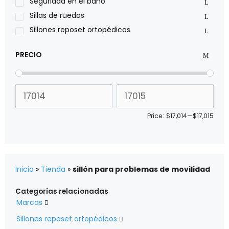
Stealth products
Seguridad en el baño
Xiehe Medical
Sillas de ruedas
Sillones reposet ortopédicos
PRECIO
Price:
$17,014
—
$17,015
Inicio
»
Tienda
»
sillón para problemas de movilidad
Categorías relacionadas
Marcas

Sillones reposet ortopédicos
