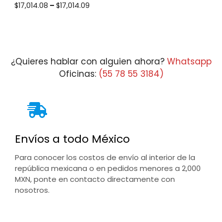
Price
$
17,014.08
–
$
17,014.09
range:
$17,014.08
through
$17,014.09
¿Quieres hablar con alguien ahora?
Whatsapp
Oficinas:
(55 78 55 3184)
Envíos a todo México
Para conocer los costos de envío al interior de la
república mexicana o en pedidos menores a 2,000
MXN, ponte en contacto directamente con
nosotros.