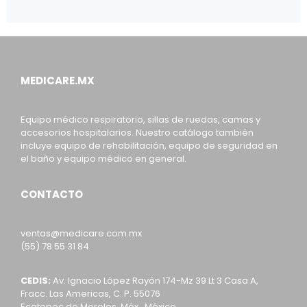
MEDICARE.MX
Equipo médico respiratorio, sillas de ruedas, camas y
accesorios hospitalarios. Nuestro catálogo también
incluye equipo de rehabilitación, equipo de seguridad en
el baño y equipo médico en general.
CONTACTO
ventas@medicare.com.mx
(55) 78 55 31 84
CEDIS:
Av. Ignacio López Rayón 174-Mz 39 Lt 3 Casa A,
Fracc. Las Americas, C. P. 55076
Ecatepec de Morelos, Méx., México