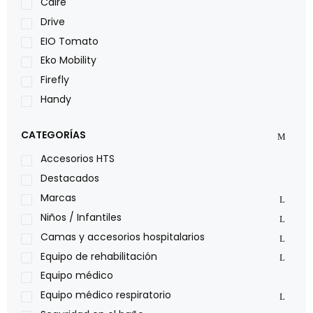
Caire
Drive
EIO Tomato
Eko Mobility
Firefly
Handy
LOH
CATEGORÍAS
Leggero
Lumex
Accesorios HTS
Medical Store
Destacados
Nidek
Marcas
Oxiplus
Niños / Infantiles
Philips
Camas y accesorios hospitalarios
Pride
Equipo de rehabilitación
Roho
Equipo médico
Sillas de ruedas Everest Jennings
Equipo médico respiratorio