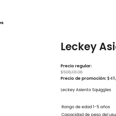
es
Leckey Asi
Precio regular:
$
508,131.08
Precio de promoción:
$
411
a república o en pedidos
osotros.
Leckey Asiento Squiggles
 débito y efectivo.
Rango de edad
1-5 años
nte cualquier
Capacidad de peso del usu