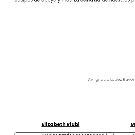
Av. Ignacio López Rayó
Elizabeth Riubi
M