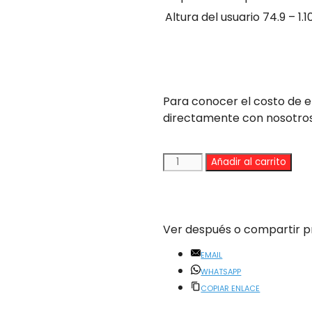
Altura del usuario
74.9 – 1.
isa sus opiniones reales
Para conocer el costo de 
directamente con nosotros
Leckey
Añadir al carrito
Asiento
Squiggles
cantidad
Ver después o compartir p
EMAIL
WHATSAPP
COPIAR ENLACE