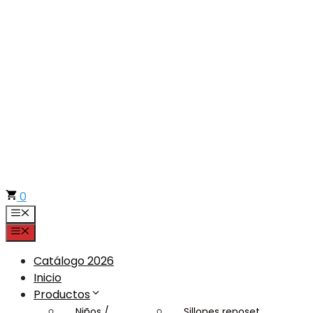
Saltar
al
contenido
0
Menú
Menú
Catálogo 2026
Inicio
Productos
Niños /
Sillones reposet