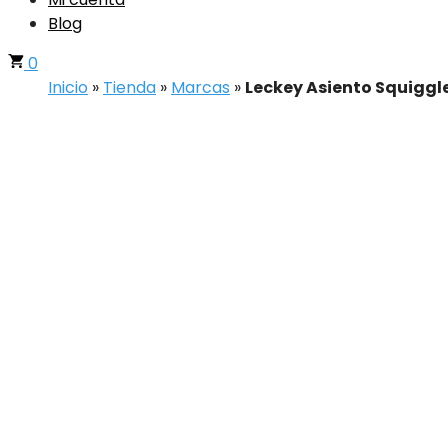
Blog
0
Inicio
»
Tienda
»
Marcas
»
Leckey Asiento Squiggl
Envíos a todo México
Para conocer los costos de envío al interior de l
menores a $2,000 MXN, ponte en contacto con n
Formas de pago disponibles
Transferencia SPEI, tarjeta de crédito, tarjeta de
Garantía de los productos
Todos nuestros productos están garantizados. A