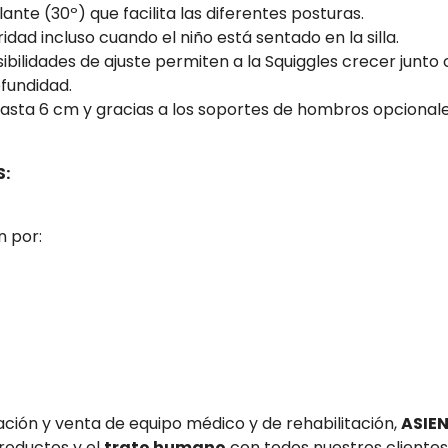
te (30º) que facilita las diferentes posturas.
idad incluso cuando el niño está sentado en la silla.
ibilidades de ajuste permiten a la Squiggles crecer junto c
ofundidad.
asta 6 cm y gracias a los soportes de hombros opcionales
:
 por:
ación y venta de equipo médico y de rehabilitación,
ASIE
roductos y el
trato humano
con todos nuestros clientes