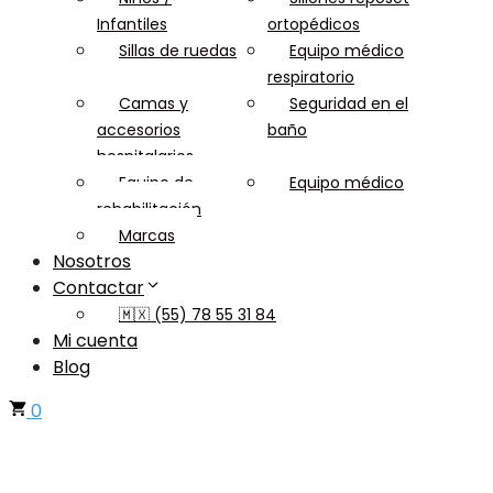
Infantiles
ortopédicos
Sillas de ruedas
Equipo médico
respiratorio
Camas y
Seguridad en el
accesorios
baño
hospitalarios
Equipo de
Equipo médico
rehabilitación
Marcas
Nosotros
Contactar
🇲🇽 (55) 78 55 31 84
Mi cuenta
Blog
0