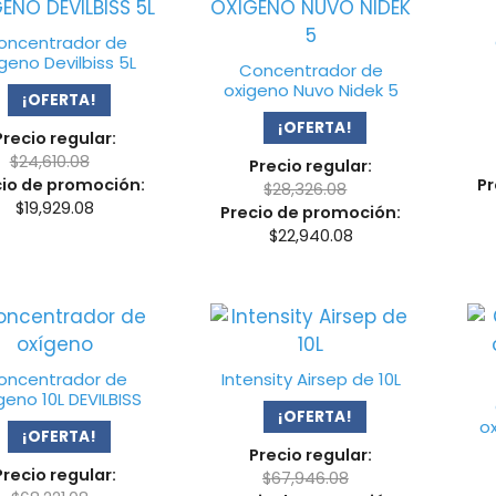
oncentrador de
geno Devilbiss 5L
Concentrador de
oxigeno Nuvo Nidek 5
¡OFERTA!
¡OFERTA!
Precio regular:
$
24,610.08
Precio regular:
cio de promoción:
Pr
$
28,326.08
$
19,929.08
Precio de promoción:
$
22,940.08
oncentrador de
Intensity Airsep de 10L
geno 10L DEVILBISS
¡OFERTA!
o
¡OFERTA!
Precio regular:
Precio regular:
$
67,946.08