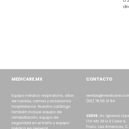
a 
di
MEDICARE.MX
CONTACTO
Equipo médico respiratorio, sillas
ventas@medicare.co
de ruedas, camas y accesorios
(55) 78 55 31 84
hospitalarios. Nuestro catálogo
también incluye equipo de
CEDIS:
Av. Ignacio Lóp
rehabilitación, equipo de
174-Mz 39 Lt 3 Casa A,
seguridad en el baño y equipo
Fracc. Las Americas, C.
médico en general.