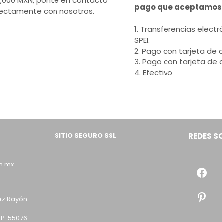
2,000 MXN, ponte en contacto
pago que aceptamos
rectamente con nosotros.
1. Transferencias electr
SPEI.
2. Pago con tarjeta de c
3. Pago con tarjeta de 
4. Efectivo
SITIO SEGURO SSL
REDES S
m.mx
ez Rayón
 P. 55076