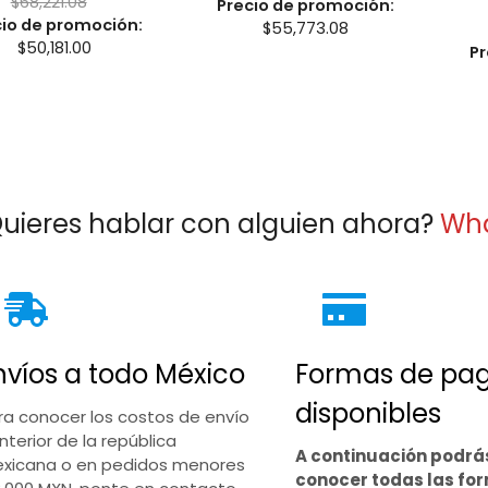
$
68,221.08
Precio de promoción:
cio de promoción:
$
55,773.08
$
50,181.00
Pr
uieres hablar con alguien ahora?
Wh
nvíos a todo México
Formas de pa
disponibles
ra conocer los costos de envío
interior de la república
A continuación podrá
xicana o en pedidos menores
conocer todas las fo