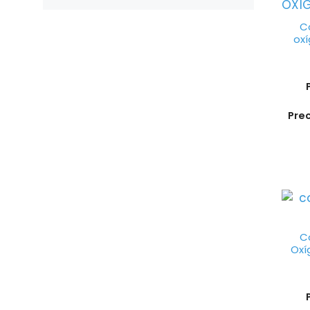
C
oxí
Pre
C
Oxí