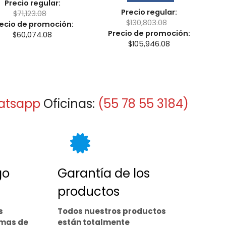
Precio regular:
Precio regular:
$
71,123.08
$
130,803.08
ecio de promoción:
Precio de promoción:
$
60,074.08
$
105,946.08
atsapp
Oficinas:
(55 78 55 3184)
go
Garantía de los
productos
s
Todos nuestros productos
rmas de
están totalmente