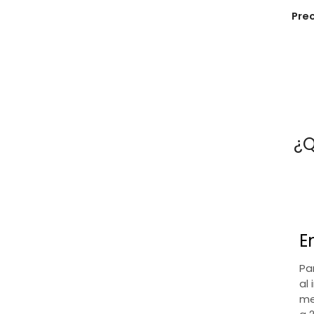
Pre
¿Q
E
Pa
al 
me