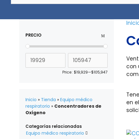
a
escribir
el
Inici
producto
o
C
PRECIO
la
marca
que
Vent
buscas...
con 
Price:
$19,929
—
$105,947
come
Tene
Inicio
»
Tienda
»
Equipo médico
en e
respiratorio
»
Concentradores de
solic
Oxígeno
Categorías relacionadas
Equipo médico respiratorio
