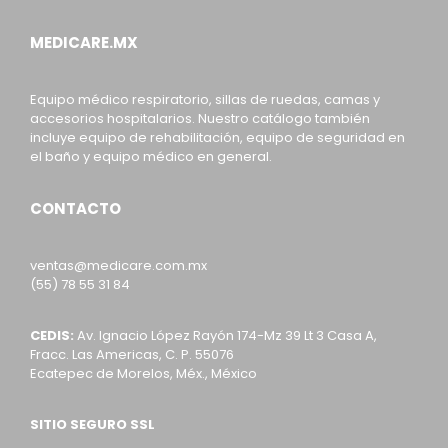
MEDICARE.MX
Equipo médico respiratorio, sillas de ruedas, camas y
accesorios hospitalarios. Nuestro catálogo también
incluye equipo de rehabilitación, equipo de seguridad en
el baño y equipo médico en general.
CONTACTO
ventas@medicare.com.mx
(55) 78 55 31 84
CEDIS:
Av. Ignacio López Rayón 174-Mz 39 Lt 3 Casa A,
Fracc. Las Americas, C. P. 55076
Ecatepec de Morelos, Méx., México
SITIO SEGURO SSL