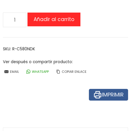
Concentrador
Añadir al carrito
de
oxigeno
Nuvo
8
SKU:
R-C580NDK
litros
cantidad
Ver después o compartir producto:
EMAIL
WHATSAPP
COPIAR ENLACE
IMPRIMIR