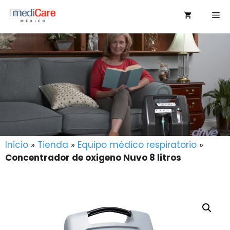
Saltar
Me
al
contenido
Inicio
»
Tienda
»
Equipo médico respiratorio
»
Concentrador de oxigeno Nuvo 8 litros