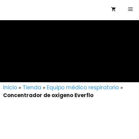
Saltar
Me
al
contenido
Inicio
»
Tienda
»
Equipo médico respiratorio
»
Concentrador de oxigeno Everflo