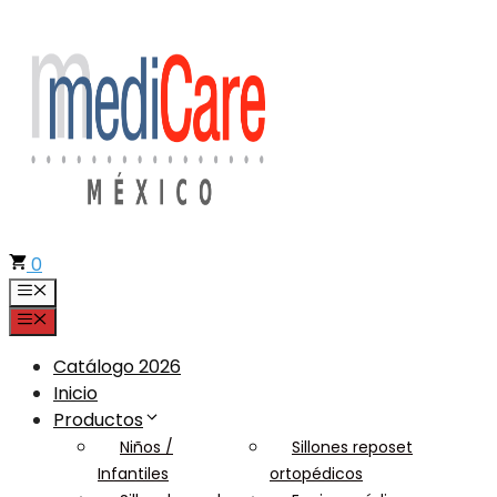
Saltar
al
contenido
0
Menú
Menú
Catálogo 2026
Inicio
Productos
Niños /
Sillones reposet
Infantiles
ortopédicos