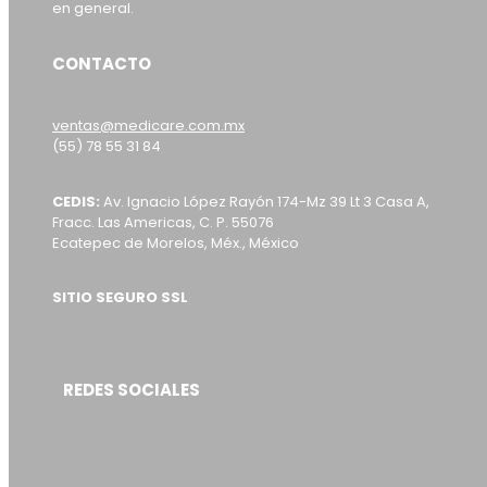
en general.
CONTACTO
ventas@medicare.com.mx
(55) 78 55 31 84
CEDIS:
Av. Ignacio López Rayón 174-Mz 39 Lt 3 Casa A,
Fracc. Las Americas, C. P. 55076
Ecatepec de Morelos, Méx., México
SITIO SEGURO SSL
REDES SOCIALES