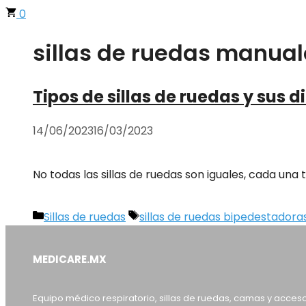
0
sillas de ruedas manual
Tipos de sillas de ruedas y sus d
14/06/2023
16/03/2023
No todas las sillas de ruedas son iguales, cada un
Categorías
Etiquetas
Sillas de ruedas
sillas de ruedas bipedestadora
MEDICARE.MX
Equipo médico respiratorio, sillas de ruedas, camas y acces