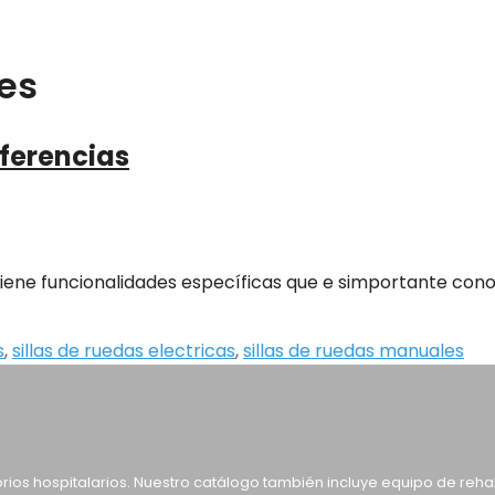
es
iferencias
a tiene funcionalidades específicas que e simportante cono
s
,
sillas de ruedas electricas
,
sillas de ruedas manuales
orios hospitalarios. Nuestro catálogo también incluye equipo de reh