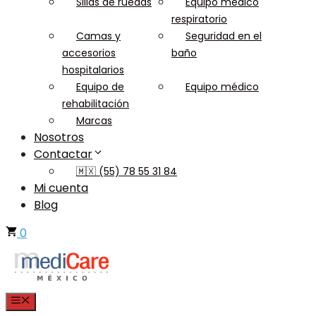
Sillas de ruedas
Equipo médico
respiratorio
Camas y
Seguridad en el
accesorios
baño
hospitalarios
Equipo de
Equipo médico
rehabilitación
Marcas
Nosotros
Contactar
🇲🇽 (55) 78 55 31 84
Mi cuenta
Blog
0
Menu