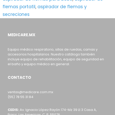
flemas portatil
,
aspirador de flemas y
secreciones
MEDICARE.MX
Equipo médico respiratorio, sillas de ruedas, camas y
accesorios hospitalarios. Nuestro catálogo también
incluye equipo de rehabilitación, equipo de seguridad en
el baño y equipo médico en general.
CONTACTO
ventas@medicare.com.mx
(55) 78 55 31 84
CEDIS:
Av. Ignacio López Rayón 174-Mz 39 Lt 3 Casa A,
Fracc. Las Americas, C. P. 55076