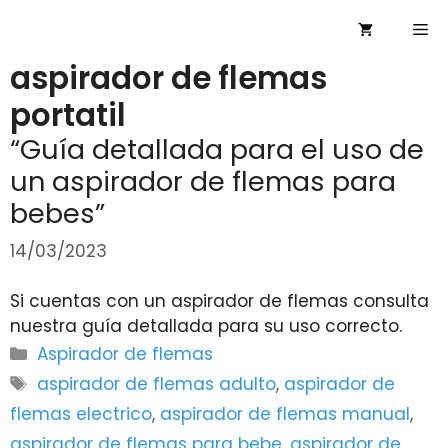
Saltar
Me
al
contenido
aspirador de flemas
portatil
“Guía detallada para el uso de
un aspirador de flemas para
bebes”
14/03/2023
Si cuentas con un aspirador de flemas consulta
nuestra guía detallada para su uso correcto.
Categorías
Aspirador de flemas
Etiquetas
aspirador de flemas adulto
,
aspirador de
flemas electrico
,
aspirador de flemas manual
,
aspirador de flemas para bebe
,
aspirador de