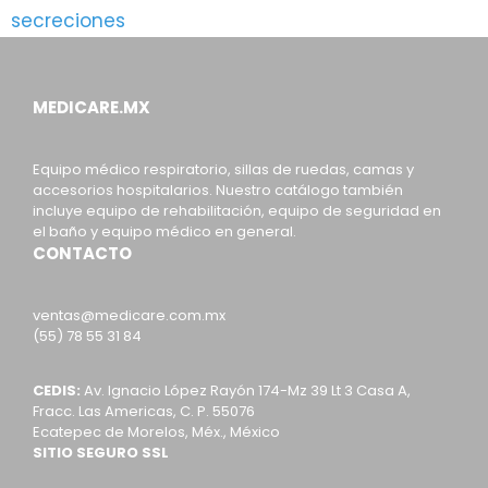
secreciones
MEDICARE.MX
Equipo médico respiratorio, sillas de ruedas, camas y
accesorios hospitalarios. Nuestro catálogo también
incluye equipo de rehabilitación, equipo de seguridad en
el baño y equipo médico en general.
CONTACTO
ventas@medicare.com.mx
(55) 78 55 31 84
CEDIS:
Av. Ignacio López Rayón 174-Mz 39 Lt 3 Casa A,
Fracc. Las Americas, C. P. 55076
Ecatepec de Morelos, Méx., México
SITIO SEGURO SSL