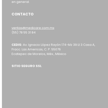
en general.
CONTACTO
ventas@medicare.com.mx
(55) 78 55 31 84
CEDIS:
Av. Ignacio López Rayón 174-Mz 39 Lt 3 Casa A,
Fracc. Las Americas, C. P. 55076
Ecatepec de Morelos, Méx., México
SITIO SEGURO SSL