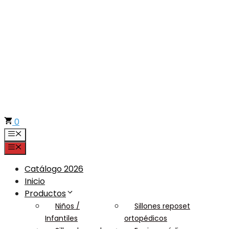
Saltar
al
contenido
0
Menú
Menú
Catálogo 2026
Inicio
Productos
Niños /
Sillones reposet
Infantiles
ortopédicos