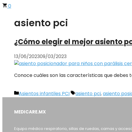
0
asiento pci
¿Cómo elegir el mejor asiento p
13/06/2023
09/03/2023
Conoce cuáles son las características que debes to
Categorías
Etiquetas
Asientos infantiles PCI
asiento pci
,
asiento posi
MEDICARE.MX
Equipo médico respiratorio, sillas de ruedas, camas y acces