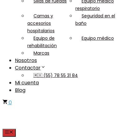
Sillas de ruedas
Equipo médico
respiratorio
Camas y
Seguridad en el
accesorios
baño
hospitalarios
Equipo de
Equipo médico
rehabilitación
Marcas
Nosotros
Contactar
🇲🇽 (55) 78 55 31 84
Mi cuenta
Blog
0
Menu