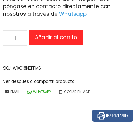
póngase en contacto directamente con
nosotros a través de
Whatsapp.
Silla
Añadir al carrito
de
ruedas
plegable
esmaltada
SKU:
WXC18NEFFMS
cantidad
Ver después o compartir producto:
EMAIL
WHATSAPP
COPIAR ENLACE
IMPRIMIR