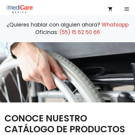
Saltar
Me
al
contenido
¿Quieres hablar con alguien ahora?
Whatsapp
Oficinas:
(55) 15 62 50 66
CONOCE NUESTRO
CATÁLOGO DE PRODUCTOS