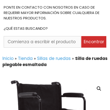
PONTE EN CONTACTO CON NOSOTROS EN CASO DE
REQUERIR MAYOR INFORMACIÓN SOBRE CUALQUIERA DE
NUESTROS PRODUCTOS.
¿QUÉ ESTAS BUSCANDO?
Comienza
Encontrar
a
escribir
el
Inicio
»
Tienda
»
Sillas de ruedas
»
Silla de ruedas
producto
plegable esmaltada
o
la
marca
que
buscas...