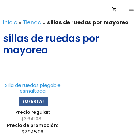
Saltar
Me
al
contenido
Inicio
»
Tienda
»
sillas de ruedas por mayoreo
sillas de ruedas por
mayoreo
Silla de ruedas plegable
esmaltada
¡OFERTA!
Precio regular:
$
3,641.08
Precio de promoción:
$
2,945.08