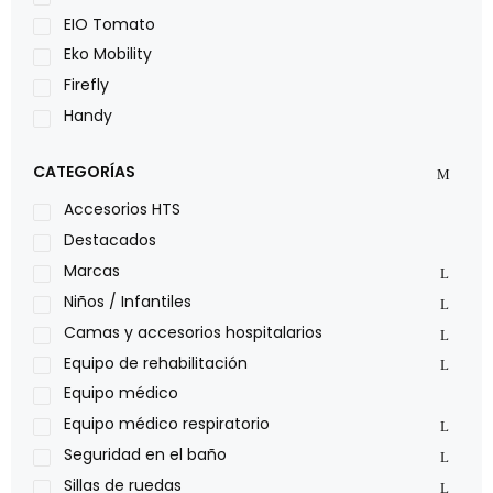
EIO Tomato
Eko Mobility
Firefly
Handy
LOH
CATEGORÍAS
Leggero
Lumex
Accesorios HTS
Medical Store
Destacados
Nidek
Marcas
Oxiplus
Niños / Infantiles
Philips
Camas y accesorios hospitalarios
Pride
Equipo de rehabilitación
Roho
Equipo médico
Sillas de ruedas Everest Jennings
Equipo médico respiratorio
Stealth products
Seguridad en el baño
Xiehe Medical
Sillas de ruedas