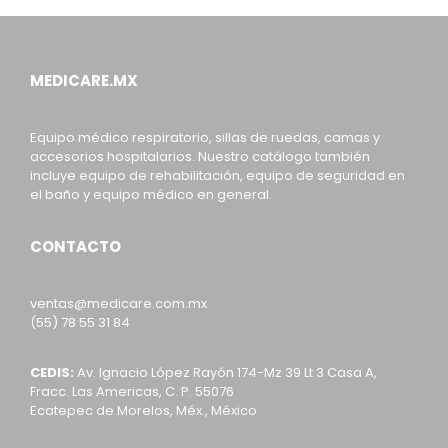
MEDICARE.MX
Equipo médico respiratorio, sillas de ruedas, camas y
accesorios hospitalarios. Nuestro catálogo también
incluye equipo de rehabilitación, equipo de seguridad en
el baño y equipo médico en general.
CONTACTO
ventas@medicare.com.mx
(55) 78 55 31 84
CEDIS:
Av. Ignacio López Rayón 174-Mz 39 Lt 3 Casa A,
Fracc. Las Americas, C. P. 55076
Ecatepec de Morelos, Méx., México