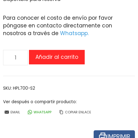
Para conocer el costo de envío por favor
póngase en contacto directamente con
nosotros a través de
Whatsapp.
Grúa
Añadir al carrito
eléctrica
para
traslado
de
SKU:
HPL700-S2
pacientes
con
Ver después o compartir producto:
obesidad
EMAIL
WHATSAPP
COPIAR ENLACE
cantidad
IMPRIMIR