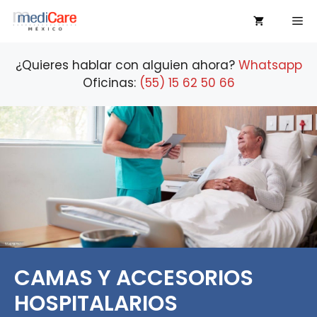
Saltar
Me
al
contenido
¿Quieres hablar con alguien ahora?
Whatsapp
Oficinas:
(55) 15 62 50 66
CAMAS Y ACCESORIOS
HOSPITALARIOS