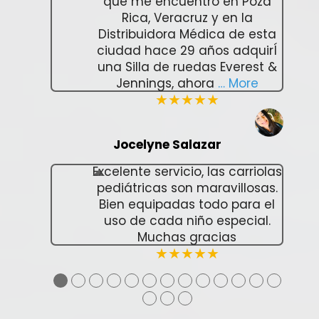
que me encuentro en Poza
Rica, Veracruz y en la
Distribuidora Médica de esta
ciudad hace 29 años adquirÍ
una Silla de ruedas Everest &
Jennings, ahora
… More
★★★★★
Jocelyne Salazar
Excelente servicio, las carriolas
pediátricas son maravillosas.
Bien equipadas todo para el
uso de cada niño especial.
Muchas gracias
★★★★★
●
●
●
●
●
●
●
●
●
●
●
●
●
●
●
●