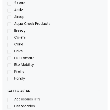
2 Care
Activ
Airsep
Aqua Creek Products
Breezy
Ca-mi
Caire
Drive
EIO Tomato
Eko Mobility
Firefly
Handy
LOH
CATEGORÍAS
Leggero
Lumex
Accesorios HTS
Medical Store
Destacados