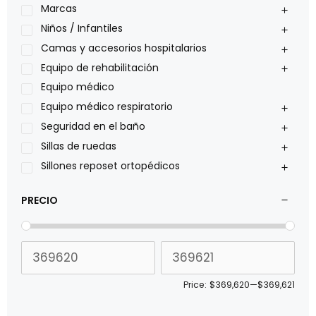
Nidek
Marcas
Oxiplus
Niños / Infantiles
Philips
Camas y accesorios hospitalarios
Pride
Equipo de rehabilitación
Roho
Equipo médico
Sillas de ruedas Everest Jennings
Equipo médico respiratorio
Stealth products
Seguridad en el baño
Xiehe Medical
Sillas de ruedas
Sillones reposet ortopédicos
PRECIO
Price:
$369,620
—
$369,621