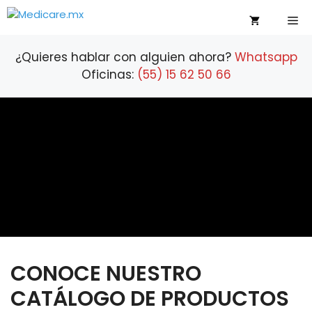
Saltar
Me
al
contenido
¿Quieres hablar con alguien ahora?
Whatsapp
Oficinas:
(55) 15 62 50 66
CONOCE NUESTRO
CATÁLOGO DE PRODUCTOS