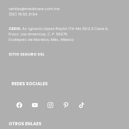
ventas@medicare.com.mx
(55) 78 55 31 84
CEDIS:
Av. Ignacio López Rayón 174-Mz 39 Lt 3 Casa A,
Fracc. Las Americas, C. P. 55076
Ecatepec de Morelos, Méx., México
SITIO SEGURO SSL
REDES SOCIALES
OTROS ENLAES