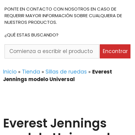
PONTE EN CONTACTO CON NOSOTROS EN CASO DE
REQUERIR MAYOR INFORMACIÓN SOBRE CUALQUIERA DE
NUESTROS PRODUCTOS.
¿QUÉ ESTAS BUSCANDO?
Comienza
Encontrar
a
escribir
el
Inicio
»
Tienda
»
Sillas de ruedas
»
Everest
producto
Jennings modelo Universal
o
la
marca
que
buscas...
Everest Jennings