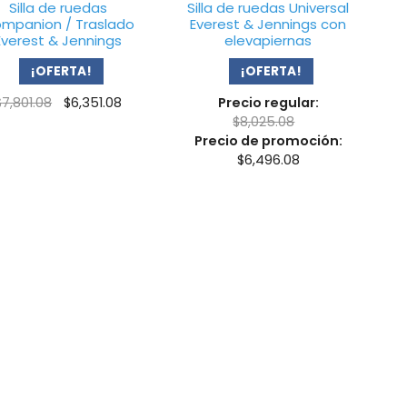
Silla de ruedas
Silla de ruedas Universal
mpanion / Traslado
Everest & Jennings con
Everest & Jennings
elevapiernas
¡OFERTA!
¡OFERTA!
Original
Current
$
7,801.08
$
6,351.08
Precio regular:
price
price
$
8,025.08
was:
is:
Precio de promoción:
$7,801.08.
$6,351.08.
$
6,496.08