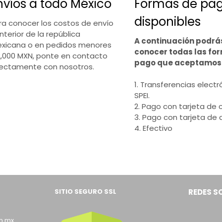
nvíos a todo México
Formas de pa
disponibles
ra conocer los costos de envío
interior de la república
A continuación podrá
xicana o en pedidos menores
conocer todas las fo
2,000 MXN, ponte en contacto
pago que aceptamos
rectamente con nosotros.
1. Transferencias electr
SPEI.
2. Pago con tarjeta de c
3. Pago con tarjeta de 
4. Efectivo
SITIO SEGURO SSL
REDES S
m.mx