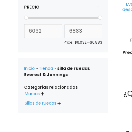
Ev
PRECIO
des
Price:
$6,032
—
$6,883
Pre
Inicio
»
Tienda
»
silla de ruedas
Everest & Jennings
Categorías relacionadas
¿Q
Marcas

Sillas de ruedas
