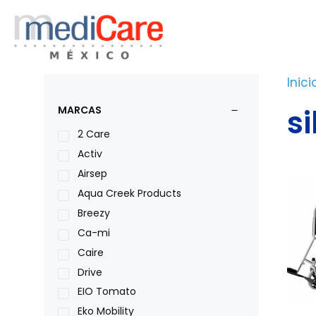
Saltar
al
contenido
Inici
s
MARCAS
2 Care
Activ
Airsep
Aqua Creek Products
Breezy
Ca-mi
Caire
Drive
EIO Tomato
Eko Mobility