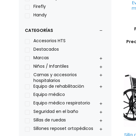
E
Firefly
m
Handy
LOH
CATEGORÍAS
Leggero
Lumex
Accesorios HTS
Pre
Medical Store
Destacados
Nidek
Marcas
Oxiplus
Niños / Infantiles
Philips
Camas y accesorios
hospitalarios
Pride
Equipo de rehabilitación
Roho
Equipo médico
Sillas de ruedas Everest Jennings
Equipo médico respiratorio
Stealth products
Seguridad en el baño
Xiehe Medical
Sillas de ruedas
Sillones reposet ortopédicos
Silla