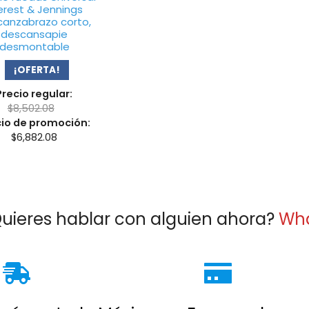
erest & Jennings
canzabrazo corto,
descansapie
desmontable
¡OFERTA!
Precio regular:
$
8,502.08
cio de promoción:
$
6,882.08
uieres hablar con alguien ahora?
Wh