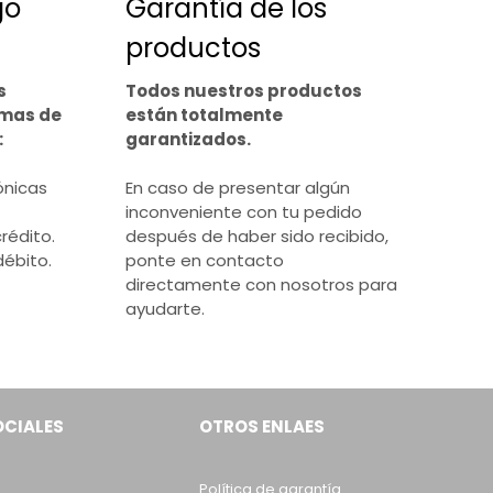
go
Garantía de los
productos
s
Todos nuestros productos
rmas de
están totalmente
:
garantizados.
ónicas
En caso de presentar algún
inconveniente con tu pedido
rédito.
después de haber sido recibido,
débito.
ponte en contacto
directamente con nosotros para
ayudarte.
OCIALES
OTROS ENLAES
Política de garantía