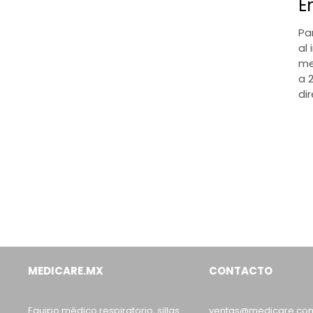
E
Pa
al 
me
a 
di
MEDICARE.MX
CONTACTO
Equipo médico respiratorio, sillas
ventas@medicare.co