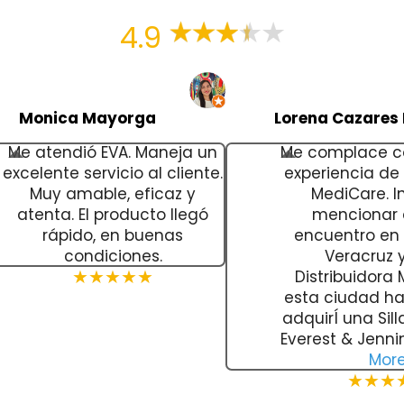
4.9
Monica Mayorga
Lorena Cazares 
Me atendió EVA. Maneja un
Me complace c
excelente servicio al cliente.
experiencia d
Muy amable, eficaz y
MediCare. In
atenta. El producto llegó
mencionar
rápido, en buenas
encuentro en 
condiciones.
Veracruz y
Distribuidora
★★★★★
esta ciudad h
adquirÍ una Sil
Everest & Jenni
Mor
★★★