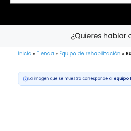
a
escribir
el
producto
o
¿Quieres hablar 
la
marca
que
Inicio
»
Tienda
»
Equipo de rehabilitación
»
Eq
buscas...
La imagen que se muestra corresponde al
equipo 