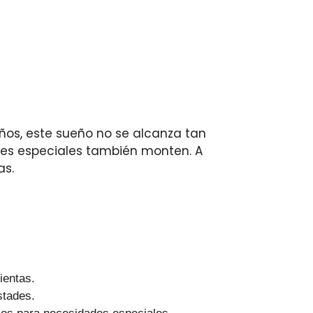
iños, este sueño no se alcanza tan
ades especiales también monten. A
as.
ientas.
stades.