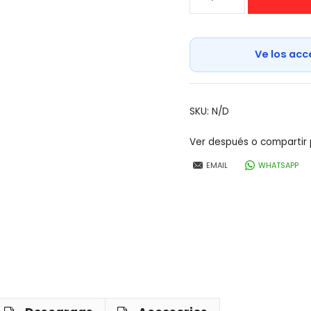
de
rehabilitación
Triciclo
Ve los acc
RIFTON
cantidad
SKU:
N/D
Ver después o compartir 
EMAIL
WHATSAPP