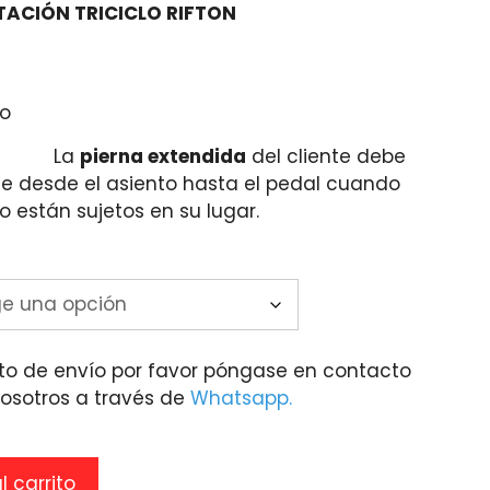
ITACIÓN TRICICLO RIFTON
$93,619.08
through
$131,376.08
La
pierna extendida
del cliente debe
 desde el asiento hasta el pedal cuando
o están sujetos en su lugar.
to de envío por favor póngase en contacto
osotros a través de
Whatsapp.
l carrito