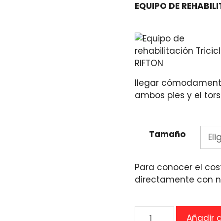
EQUIPO DE REHABIL
 la república o en pedidos
 nosotros.
llegar cómodamente
ambos pies y el tors
de débito y efectivo.
 Ante cualquier
Tamaño
Para conocer el cos
evisa sus opiniones reales
directamente con n
Equipo
Añadir a