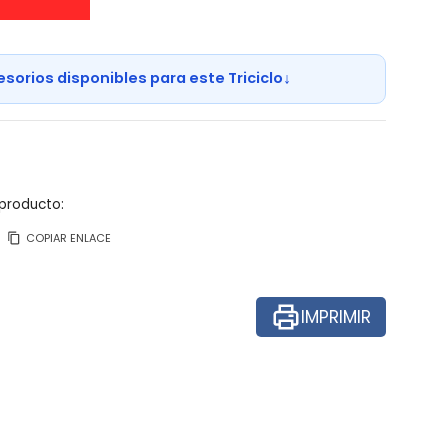
↓
esorios disponibles para este Triciclo
producto:
COPIAR ENLACE
IMPRIMIR