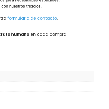
clos para necesidades especiales.
con nuestros triciclos.
tro
formulario de contacto
.
trato humano
en cada compra.