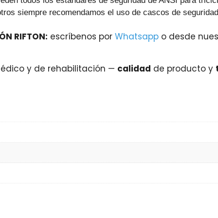
ceden todos los estándares de seguridad de ANSI para trici
otros siempre recomendamos el uso de cascos de seguridad 
ÓN RIFTON:
escríbenos por
Whatsapp
o desde nues
dico y de rehabilitación —
calidad
de producto y