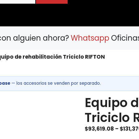
con alguien ahora?
Whatsapp
Oficina
uipo de rehabilitación Triciclo RIFTON
base
— los accesorios se venden por separado.
Equipo d
Triciclo
$
93,619.08
–
$
131,3