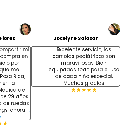
Flores
Jocelyne Salazar
ompartir mi
Excelente servicio, las
e compra en
carriolas pediátricas son
icio por
maravillosas. Bien
 que me
equipadas todo para el uso
Poza Rica,
de cada niño especial.
 en la
Muchas gracias
 Médica de
★★★★★
ace 29 años
la de ruedas
ngs, ahora
…
e
★★