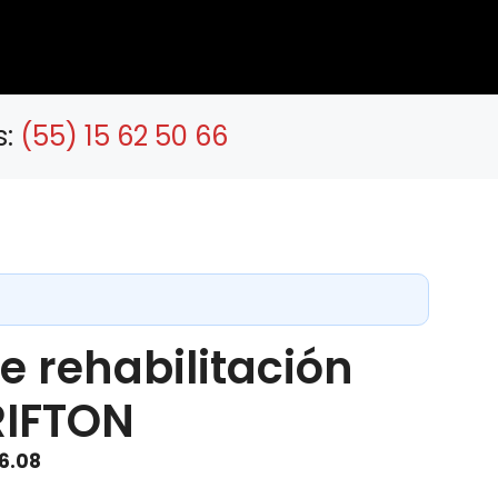
s:
(55) 15 62 50 66
e rehabilitación
 RIFTON
Price
76.08
range: