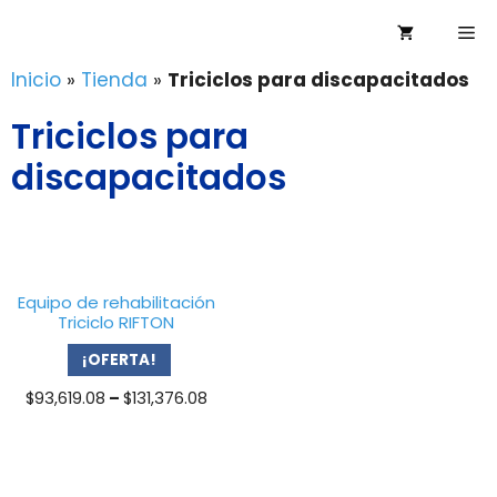
Saltar
Me
al
contenido
Inicio
»
Tienda
»
Triciclos para discapacitados
Triciclos para
discapacitados
Equipo de rehabilitación
Triciclo RIFTON
¡OFERTA!
Price
$
93,619.08
–
$
131,376.08
range:
$93,619.08
through
$131,376.08