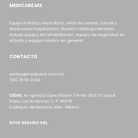
MEDICARE.MX
Equipo médico respiratorio, sillas de ruedas, camas y
accesorios hospitalarios. Nuestro catálogo también
incluye equipo de rehabilitación, equipo de seguridad en
el baño y equipo médico en general.
CONTACTO
ventas@medicare.com.mx
(55) 78 55 31 84
CEDIS:
Av. Ignacio López Rayón 174-Mz 39 Lt 3 Casa A,
Fracc. Las Americas, C. P. 55076
Ecatepec de Morelos, Méx., México
SITIO SEGURO SSL