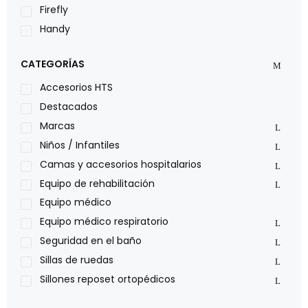
Firefly
Handy
LOH
CATEGORÍAS
Leggero
Lumex
Accesorios HTS
Medical Store
Destacados
Nidek
Marcas
Oxiplus
Niños / Infantiles
Philips
Camas y accesorios hospitalarios
Pride
Equipo de rehabilitación
Roho
Equipo médico
Sillas de ruedas Everest Jennings
Equipo médico respiratorio
Stealth products
Seguridad en el baño
Xiehe Medical
Sillas de ruedas
Sillones reposet ortopédicos